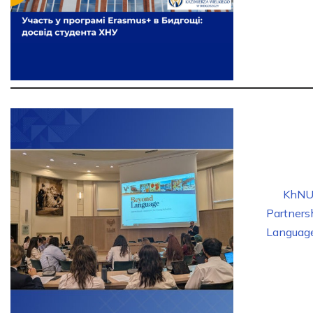
KhNU
Partners
Languag