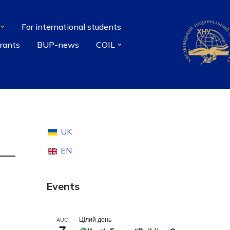
For international students
grants
BUP-news
COIL
UK
EN
Events
Цілий день
AUG