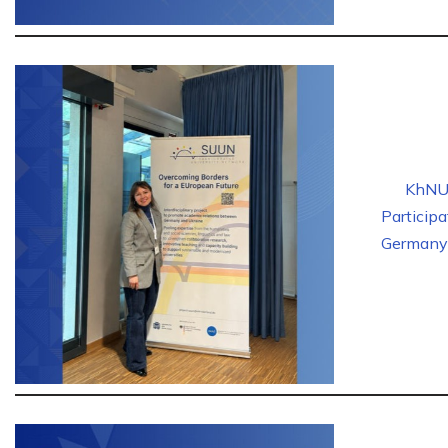
KhNU 
Particip
German