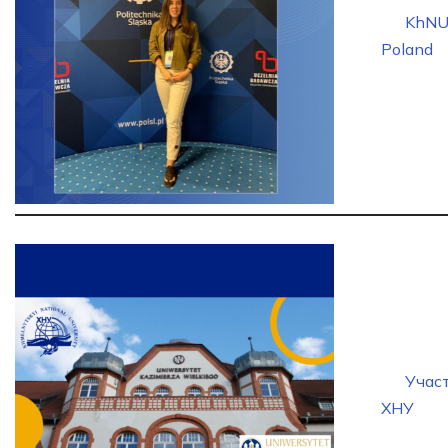
KhNU 
Poland
Учас
ХНУ