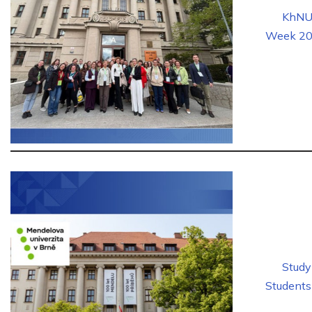
KhNU 
Week 202
Stud
Students