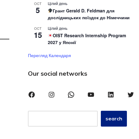
Цілий день
OCT
5
Грант Gerald D. Feldman для
дослідницьких поїздок до Німеччини
Цілий день
OCT
15
OIST Research Internship Program
2027 у Японії
Перегляд Календаря
Our social networks
search