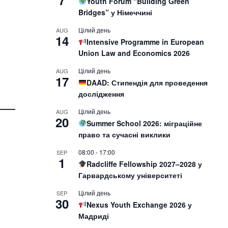
7
Youth Forum “Building Green
Bridges” у Німеччині
Цілий день
AUG
14
Intensive Programme in European
Union Law and Economics 2026
Цілий день
AUG
17
DAAD: Стипендія для проведення
дослідження
Цілий день
AUG
20
Summer School 2026: міграційне
право та сучасні виклики
08:00
-
17:00
SEP
1
Radcliffe Fellowship 2027–2028 у
Гарвардському університеті
Цілий день
SEP
30
Nexus Youth Exchange 2026 у
Мадриді