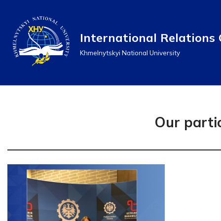
Перейти
International Relations 
до
Khmelnytskyi National University
вмісту
Our parti