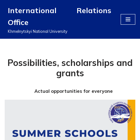
International Relations
Перейти
Office
до
вмісту
Khmelnytskyi National University
Possibilities, scholarships and
grants
Actual opportunities for everyone