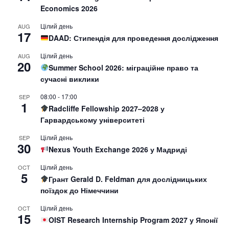
Economics 2026
Цілий день
AUG
17
DAAD: Стипендія для проведення дослідження
Цілий день
AUG
20
Summer School 2026: міграційне право та
сучасні виклики
08:00
-
17:00
SEP
1
Radcliffe Fellowship 2027–2028 у
Гарвардському університеті
Цілий день
SEP
30
Nexus Youth Exchange 2026 у Мадриді
Цілий день
OCT
5
Грант Gerald D. Feldman для дослідницьких
поїздок до Німеччини
Цілий день
OCT
15
OIST Research Internship Program 2027 у Японії