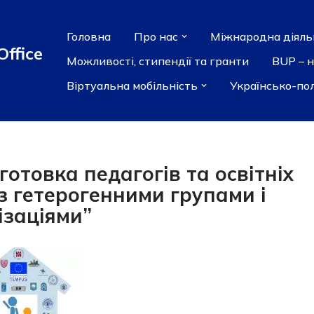
Головна
Про нас
Міжнародна діяль
Office
Можливості, стипендії та гранти
BUP – 
Віртуальна мобільність
Українсько-по
отовка педагогів та освітніх
з гетерогенними групами і
ізаціями”