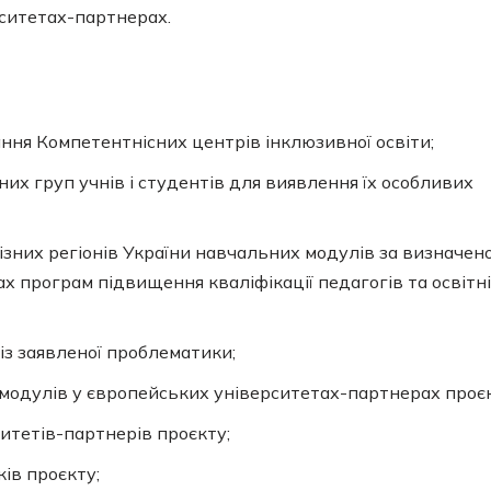
ситетах-партнерах.
ння Компетентнісних центрів інклюзивної освіти;
их груп учнів і студентів для виявлення їх особливих
різних регіонів України навчальних модулів за визначен
ках програм підвищення кваліфікації педагогів та освітн
з заявленої проблематики;
модулів у європейських університетах-партнерах проєк
итетів-партнерів проєкту;
ків проєкту;