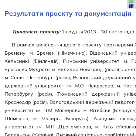
Результати проєкту та документація
Тривалість проєкту:
1 грудня 2013 – 30 листопада 
В рамках виконання даного проєкту партнерами Х
Бремену, м. Бремен (Німеччина), Віденський універ
Хельсинкі (Фінляндія), Римський університет, м. 
Ярослава Мудрого, м. Великий Новгород (росія), Санк
м. Санкт-Петербург (росія), Рязанський державний уні
державний університет ім. М.О. Некрасова, м. Кос
Петербургу (росія), Тюменський державний уніве
Краснодар (росія), Вологодський державний педагогіч
університет ім. П.М. Машерова, м. Вітебськ (Білорус
Шамякіна, м. Мозирь (Білорусь), Академія післяд
університет ім. М.П. Драгоманова, м. Київ (Украї
Бердянськ (Україна), Дитячий соціально-реабілітаційни