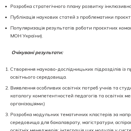
Розробка стратегічного плану розвитку інклюзивної
Публікація наукових статей з проблематики проєкт
Популяризація результатів роботи проєктних команд 
МОН України).
Очікувані результати:
Створення науково-дослідницьких підрозділів із 
освітнього середовища.
Виявлення особливих освітніх потреб учнів та студ
каталогу компетентностей педагогів та освітніх м
організаціями.)
Розробка модульних тематичних кластерів за напря
середовища для бакалаврату, магістратури, аспіра
освітніх менеджерів; інтеграція цих модулів у сис