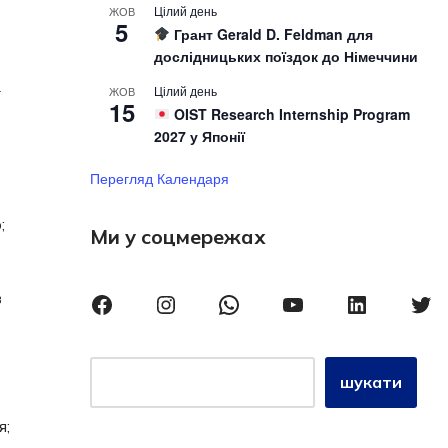
Цілий день
ЖОВ
5
Грант Gerald D. Feldman для
дослідницьких поїздок до Німеччини
Цілий день
ЖОВ
ї
15
OIST Research Internship Program
2027 у Японії
Перегляд Календаря
;
Ми у соцмережах
з
шукати
я;