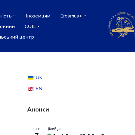
ність
Іноземцям
Erasmus+
новини
COIL
льський центр
UK
EN
Анонси
Цілий день
СЕР