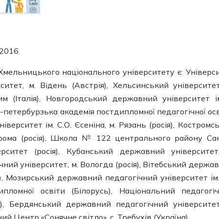
2016.
мельницького національного університету є: Універс
ситет, м. Відень (Австрія), Хельсинський університет
Рим (Італія), Новгородський державний університет і
т-петербурзька академія постдипломної педагогічної осв
верситет ім. С.О. Єсеніна, м. Рязань (росія), Костромс
трома (росія), Школа № 122 центрального району Са
рситет (росія), Кубанський державний університет
ний університет, м. Вологда (росія), Вітебський держа
ь), Мозирський державний педагогічний університет ім. 
ипломної освіти (Білорусь), Національний педагогі
на), Бердянський державний педагогічний університет
й Центр «Сонячне світло», с. Требухів (Україна).