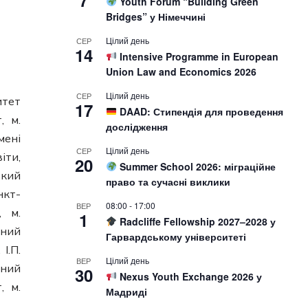
7
Youth Forum “Building Green
Bridges” у Німеччині
Цілий день
СЕР
14
Intensive Programme in European
Union Law and Economics 2026
Цілий день
СЕР
итет
17
DAAD: Стипендія для проведення
, м.
дослідження
мені
Цілий день
СЕР
іти,
20
Summer School 2026: міграційне
ький
право та сучасні виклики
нкт-
08:00
-
17:00
ВЕР
, м.
1
Radcliffe Fellowship 2027–2028 у
вний
Гарвардському університеті
І.П.
Цілий день
ВЕР
чний
30
Nexus Youth Exchange 2026 у
, м.
Мадриді