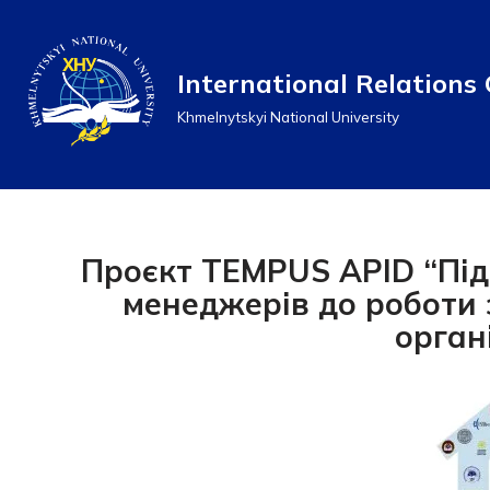
Перейти
International Relations 
до
Khmelnytskyi National University
вмісту
Проєкт TEMPUS APID “Підг
менеджерів до роботи 
орган