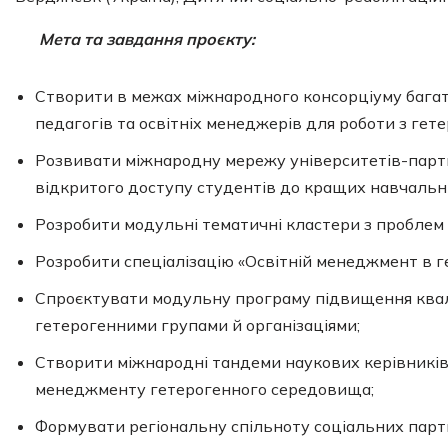
Мета та завдання проєкту:
Створити в межах міжнародного консорціуму багат
педагогів та освітніх менеджерів для роботи з гет
Розвивати міжнародну мережу університетів-партне
відкритого доступу студентів до кращих навчальних
Розробити модульні тематичні кластери з проблем 
Розробити спеціалізацію «Освітній менеджмент в ге
Спроєктувати модульну програму підвищення кваліф
гетерогенними групами й організаціями;
Створити міжнародні тандеми наукових керівників 
менеджменту гетерогенного середовища;
Формувати регіональну спільноту соціальних партн