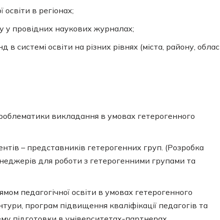
 освіти в регіонах;
у у провідних наукових журналах;
в системі освіти на різних рівнях (міста, району, област
проблематики викладання в умовах гетерогенного
ентів – представників гетерогенних груп. (Розробка
енеджерів для роботи з гетерогенними групами та
мом педагогічної освіти в умовах гетерогенного
нтури, програм підвищення кваліфікації педагогів та
тему підготовки в університетах-партнерах.