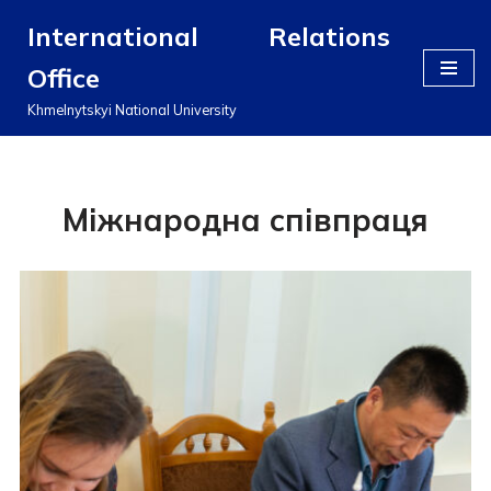
International Relations
Перейти
Office
до
вмісту
Khmelnytskyi National University
Міжнародна співпраця