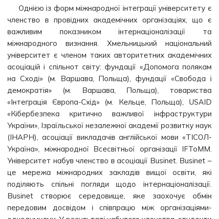
Однією із форм міжнародної інтеграції університету є
членство в провідних академічних організаціях, що є
важливим показником інтернаціоналізації та
міжнародного визнання. Хмельницький національний
університет є членом таких авторитетних академічних
асоціацій і спільнот світу: фундації «Допомога полякам
на Сході» (м. Варшава, Польща), фундації «Свобода і
демократія» (м. Варшава, Польща), товариства
«Інтеграція Європа-Схід» (м. Кельце, Польща), USAID
«Кібербезпека критично важливої інфраструктури
України», Ізраїльської незалежної академії розвитку наук
(ІНАРН), асоціації викладачів англійської мови «ТІСОЛ-
Україна», міжнародної Всесвітньої організації IFToMM.
Університет набув членство в асоціації Businet. Businet –
це мережа міжнародних закладів вищої освіти, які
поділяють спільні погляди щодо інтернаціоналізації.
Businet створює середовище, яке заохочує обмін
передовим досвідом і співпрацю між організаціями-