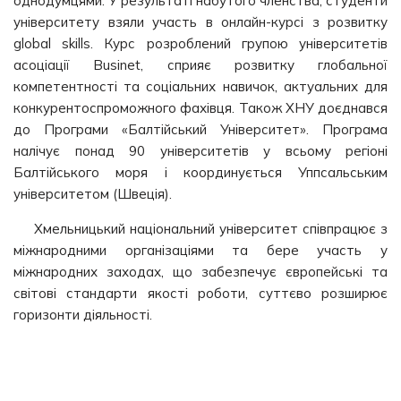
однодумцями. У результаті набутого членства, студенти
університету взяли участь в онлайн-курсі з розвитку
global skills. Курс розроблений групою університетів
асоціації Businet, сприяє розвитку глобальної
компетентності та соціальних навичок, актуальних для
конкурентоспроможного фахівця. Також ХНУ доєднався
до Програми «Балтійський Університет». Програма
налічує понад 90 університетів у всьому регіоні
Балтійського моря і координується Уппсальським
університетом (Швеція).
Хмельницький національний університет співпрацює з
міжнародними організаціями та бере участь у
міжнародних заходах, що забезпечує європейські та
світові стандарти якості роботи, суттєво розширює
горизонти діяльності.