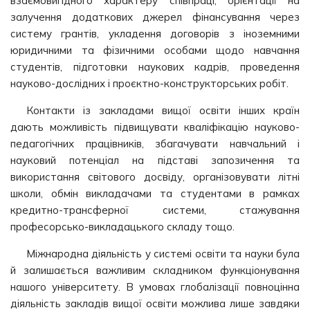
взаємовигідного характеру співпраці, орієнтації на
залучення додаткових джерел фінансування через
систему грантів, укладення договорів з іноземними
юридичними та фізичними особами щодо навчання
студентів, підготовки наукових кадрів, проведення
науково-дослідних і проєктно-конструкторських робіт.
Контакти із закладами вищої освіти інших країн
дають можливість підвищувати кваліфікацію науково-
педагогічних працівників, збагачувати навчальний і
науковий потенціал на підставі запозичення та
використання світового досвіду, організовувати літні
школи, обмін викладачами та студентами в рамках
кредитно-трансферної системи, стажування
професорсько-викладацького складу тощо.
Міжнародна діяльність у системі освіти та науки була
й залишається важливим складником функціонування
нашого університету. В умовах глобалізації повноцінна
діяльність закладів вищої освіти можлива лише завдяки