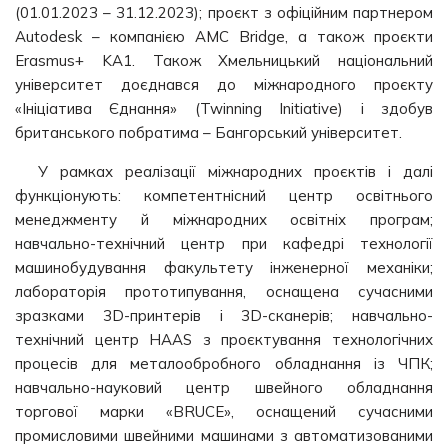
(01.01.2023 – 31.12.2023); проєкт з офіційним партнером
Autodesk – компанією AMC Bridge, а також проєкти
Erasmus+ KA1. Також Хмельницький національний
університет доєднався до міжнародного проєкту
«Ініціатива Єднання» (Twinning Initiative) і здобув
британського побратима – Бангорський університет.
У рамках реалізації міжнародних проєктів і далі
функціонують: компетентнісний центр освітнього
менеджменту й міжнародних освітніх програм;
навчально-технічний центр при кафедрі технології
машинобудування факультету інженерної механіки;
лабораторія прототипування, оснащена сучасними
зразками 3D-принтерів і 3D-сканерів; навчально-
технічний центр HAAS з проєктування технологічних
процесів для металообробного обладнання із ЧПК;
навчально-науковий центр швейного обладнання
торгової марки «BRUCE», оснащений сучасними
промисловими швейними машинами з автоматизованими