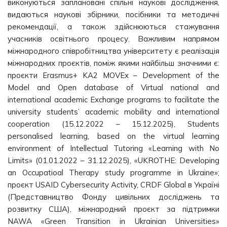
виконуються заплановані спільні наукові дослідження,
видаються наукові збірники, посібники та методичні
рекомендації, а також здійснюються стажування
учасників освітнього процесу. Важливим напрямом
міжнародного співробітництва університету є реалізація
міжнародних проєктів, поміж якими найбільш значними є:
проєкти Erasmus+ KA2 MOVEx – Development of the
Model and Open database of Virtual national and
international academic Exchange programs to facilitate the
university students’ academic mobility and international
cooperation (15.12.2022 – 15.12.2025), Students
personalised learning, based on the virtual learning
environment of Intellectual Tutoring «Learning with No
Limits» (01.01.2022 – 31.12.2025), «UKROTHE: Developing
an Occupatioal Therapy study programme in Ukraine»;
проєкт USAID Cybersecurity Activity, CRDF Global в Україні
(Представництво Фонду цивільних досліджень та
розвитку США), міжнародний проєкт за підтримки
NAWA «Green Transition in Ukrainian Universities»