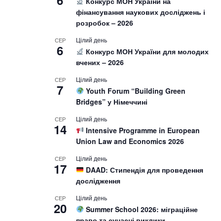
6
Конкурс МОН України на
фінансування наукових досліджень і
розробок – 2026
Цілий день
СЕР
6
Конкурс МОН України для молодих
вчених – 2026
Цілий день
СЕР
7
Youth Forum “Building Green
Bridges” у Німеччині
Цілий день
СЕР
14
Intensive Programme in European
Union Law and Economics 2026
Цілий день
СЕР
17
DAAD: Стипендія для проведення
дослідження
Цілий день
СЕР
20
Summer School 2026: міграційне
право та сучасні виклики