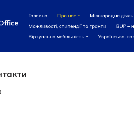
Головна
Про нас
Міжнародна діяль
Office
Можливості, стипендії та гранти
BUP – 
Віртуальна мобільність
Українсько-по
нтакти
)