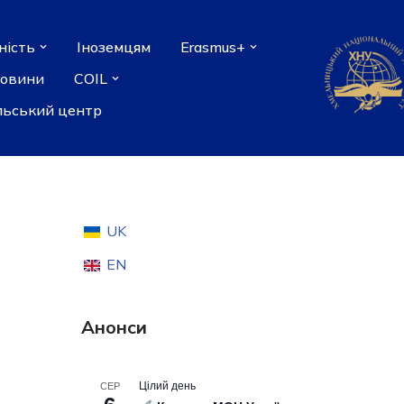
ність
Іноземцям
Erasmus+
новини
COIL
льський центр
UK
EN
Анонси
Цілий день
СЕР