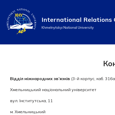
Перейти
International Relations 
до
Khmelnytskyi National University
вмісту
Ко
Відділ міжнародних зв’язків
(3-й корпус, каб. 316а
Хмельницький національний університет
вул. Інститутська, 11
м. Хмельницький