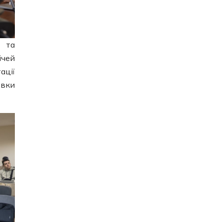
 та
ічей
ації
овки