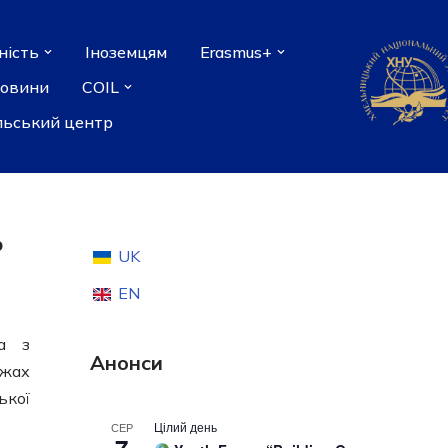
ність
Іноземцям
Erasmus+
новини
COIL
льський центр
р
UK
EN
та з
Анонси
ежах
ької
Цілий день
СЕР