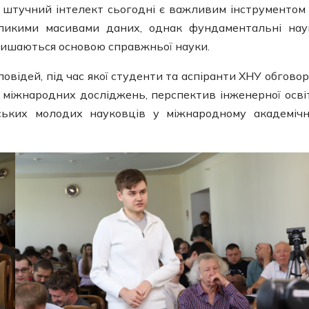
о штучний інтелект сьогодні є важливим інструментом
великими масивами даних, однак фундаментальні нау
алишаються основою справжньої науки.
дповідей, під час якої студенти та аспіранти ХНУ обгово
у міжнародних досліджень, перспектив інженерної осві
нських молодих науковців у міжнародному академіч