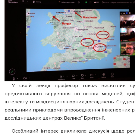
У своїй лекції професор також висвітлив суч
предиктивного керування на основі моделей, циф
інтелекту та міждисциплінарних досліджень. Студен
реальними прикладами впровадження інженерних ріш
дослідницьких центрах Великої Британії.
Особливий інтерес викликала дискусія щодо рол