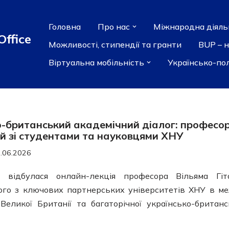
Головна
Про нас
Міжнародна діяль
Office
Можливості, стипендії та гранти
BUP – 
Віртуальна мобільність
Українсько-по
ко-британський академічний діалог: професо
чей зі студентами та науковцями ХНУ
.06.2026
і відбулася онлайн-лекція професора Вільяма Гі
ного з ключових партнерських університетів ХНУ в м
Великої Британії та багаторічної українсько-британс