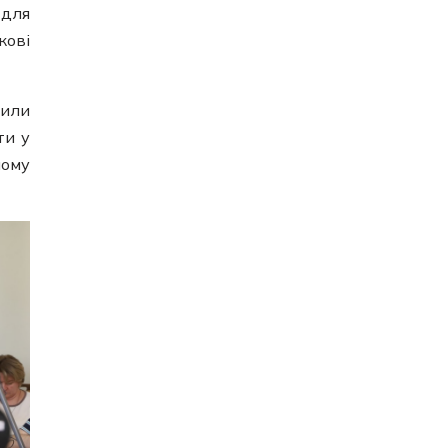
 для
кові
рили
ти у
ному