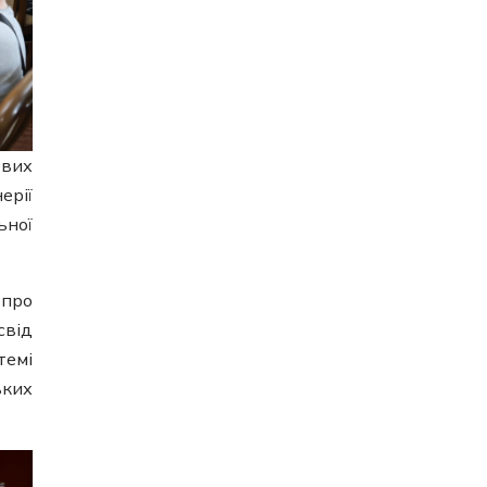
ових
ерії
ьної
 про
свід
темі
ьких