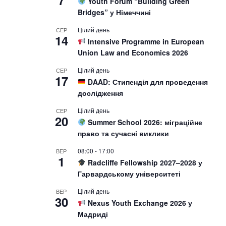
7
Youth Forum “Building Green
Bridges” у Німеччині
Цілий день
СЕР
14
Intensive Programme in European
Union Law and Economics 2026
Цілий день
СЕР
17
DAAD: Стипендія для проведення
дослідження
Цілий день
СЕР
20
Summer School 2026: міграційне
право та сучасні виклики
08:00
-
17:00
ВЕР
1
Radcliffe Fellowship 2027–2028 у
Гарвардському університеті
Цілий день
ВЕР
30
Nexus Youth Exchange 2026 у
Мадриді