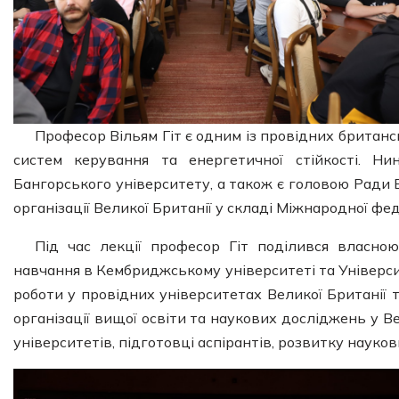
Професор Вільям Гіт є одним із провідних британ
систем керування та енергетичної стійкості. Н
Бангорського університету, а також є головою Ради 
організації Великої Британії у складі Міжнародної фе
Під час лекції професор Гіт поділився власно
навчання в Кембриджському університеті та Університ
роботи у провідних університетах Великої Британії т
організації вищої освіти та наукових досліджень у 
університетів, підготовці аспірантів, розвитку науко