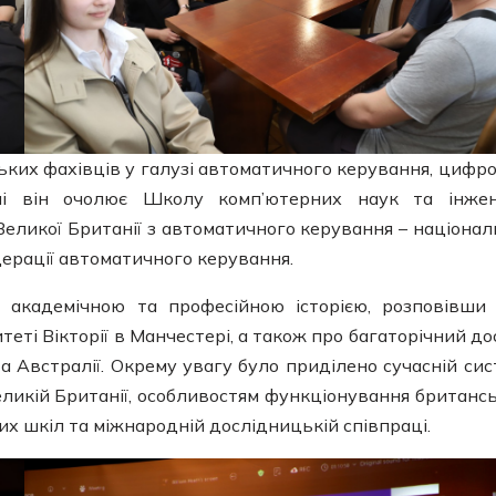
ських фахівців у галузі автоматичного керування, цифр
ині він очолює Школу комп’ютерних наук та інжен
Великої Британії з автоматичного керування – націонал
дерації автоматичного керування.
ю академічною та професійною історією, розповівши
еті Вікторії в Манчестері, а також про багаторічний до
а Австралії. Окрему увагу було приділено сучасній сис
Великій Британії, особливостям функціонування британс
вих шкіл та міжнародній дослідницькій співпраці.