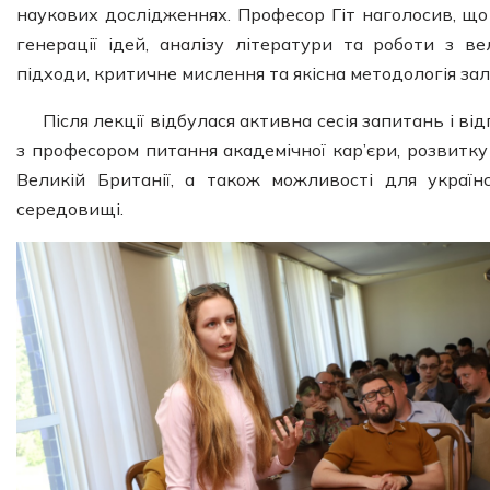
наукових дослідженнях. Професор Гіт наголосив, щ
генерації ідей, аналізу літератури та роботи з 
підходи, критичне мислення та якісна методологія з
Після лекції відбулася активна сесія запитань і ві
з професором питання академічної кар’єри, розвитк
Великій Британії, а також можливості для украї
середовищі.