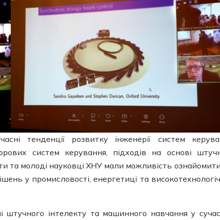
асні тенденції розвитку інженерії систем керува
рових систем керування, підходів на основі штуч
ти та молоді науковці ХНУ мали можливість ознайомити
ень у промисловості, енергетиці та високотехнологі
і штучного інтелекту та машинного навчання у суча