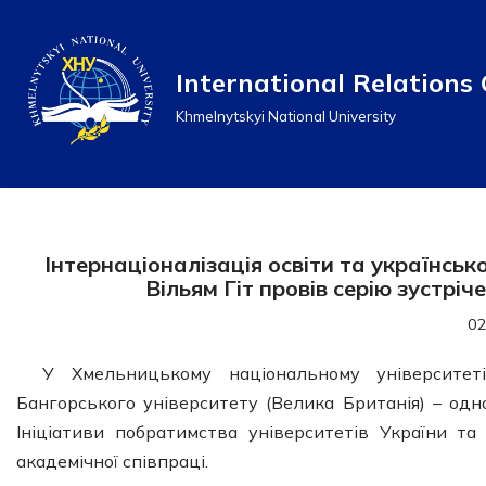
Перейти
International Relations 
до
Khmelnytskyi National University
вмісту
Інтернаціоналізація освіти та українсь
Вільям Гіт провів серію зустрі
02
У Хмельницькому національному університет
Бангорського університету (Велика Британія) – од
Ініціативи побратимства університетів України та 
академічної співпраці.