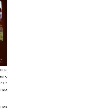
ння,
ного
ся з
чних
сних