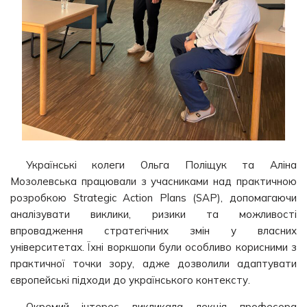
Українські колеги Ольга Поліщук та Аліна
Мозолевська працювали з учасниками над практичною
розробкою Strategic Action Plans (SAP), допомагаючи
аналізувати виклики, ризики та можливості
впровадження стратегічних змін у власних
університетах. Їхні воркшопи були особливо корисними з
практичної точки зору, адже дозволили адаптувати
європейські підходи до українського контексту.
Окремий інтерес викликала лекція професора