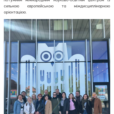
сильною європейською та міждисциплінарною
орієнтацією.