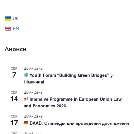
UK
EN
Анонси
Цілий день
СЕР
7
Youth Forum “Building Green Bridges” у
Німеччині
Цілий день
СЕР
14
Intensive Programme in European Union Law
and Economics 2026
Цілий день
СЕР
17
DAAD: Стипендія для проведення дослідження
Цілий день
СЕР