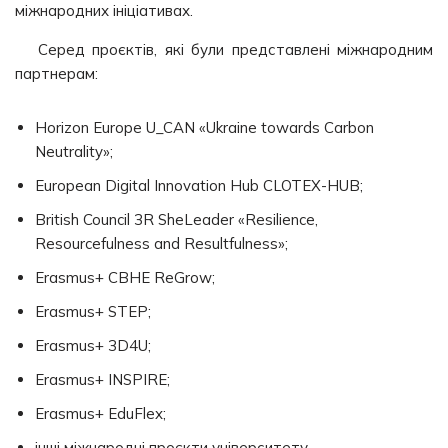
міжнародних ініціативах.
Серед проєктів, які були представлені міжнародним
партнерам:
Horizon Europe U_CAN «Ukraine towards Carbon
Neutrality»;
European Digital Innovation Hub CLOTEX-HUB;
British Council 3R SheLeader «Resilience,
Resourcefulness and Resultfulness»;
Erasmus+ CBHE ReGrow;
Erasmus+ STEP;
Erasmus+ 3D4U;
Erasmus+ INSPIRE;
Erasmus+ EduFlex;
інші міжнародні проєкти університету.