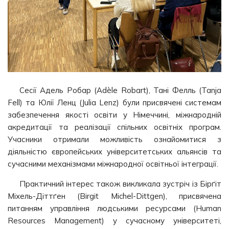
Сесії Адель Робар (Adèle Robart), Тані Фелль (Tanja
Fell) та Юлії Ленц (Julia Lenz) були присвячені системам
забезпечення якості освіти у Німеччині, міжнародній
акредитації та реалізації спільних освітніх програм.
Учасники отримали можливість ознайомитися з
діяльністю європейських університетських альянсів та
сучасними механізмами міжнародної освітньої інтеграції.
Практичний інтерес також викликала зустріч із Бірґіт
Міхель-Діттґен (Birgit Michel-Dittgen), присвячена
питанням управління людськими ресурсами (Human
Resources Management) у сучасному університеті,