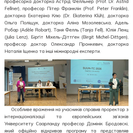
професорка докторка Астрід Фелльнер (Prof. Dr. Astrid
Fellner), професор Пітер Франклін (Prof. Peter Franklin),
докторка Екатеріна Клю (Dr. Ekaterina Klüh), докторка
Ольга Поліщук, докторка Аліна Мозолевська, Адель
Робар (Adèle Robart), Таня Фелль (Tanja Fell), Юлія Ленц
(Julia Lenz), Бірґіт Міхель-Діттґен (Birgit Michel-Dittgen),
професор доктор Олександр Пронкевич, докторка
Наталія Іщенко та інші міжнародні експерти.
Особливе враження на учасників справив проректор з
інтернаціоналізації та європейських зв’язків
Університету Саарланду професор Домінік Бродовскі,
який офіційно відкривав програму та представляв