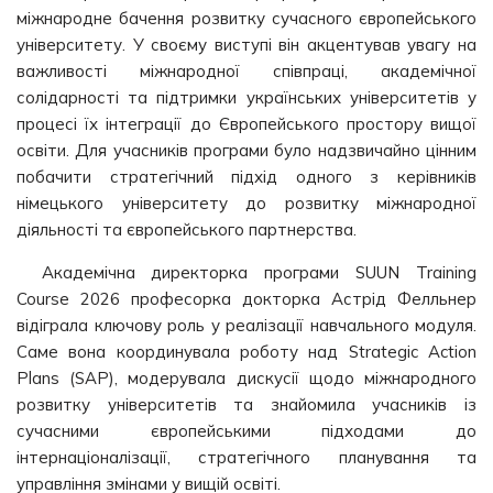
міжнародне бачення розвитку сучасного європейського
університету. У своєму виступі він акцентував увагу на
важливості міжнародної співпраці, академічної
солідарності та підтримки українських університетів у
процесі їх інтеграції до Європейського простору вищої
освіти. Для учасників програми було надзвичайно цінним
побачити стратегічний підхід одного з керівників
німецького університету до розвитку міжнародної
діяльності та європейського партнерства.
Академічна директорка програми SUUN Training
Course 2026 професорка докторка Астрід Фелльнер
відіграла ключову роль у реалізації навчального модуля.
Саме вона координувала роботу над Strategic Action
Plans (SAP), модерувала дискусії щодо міжнародного
розвитку університетів та знайомила учасників із
сучасними європейськими підходами до
інтернаціоналізації, стратегічного планування та
управління змінами у вищій освіті.