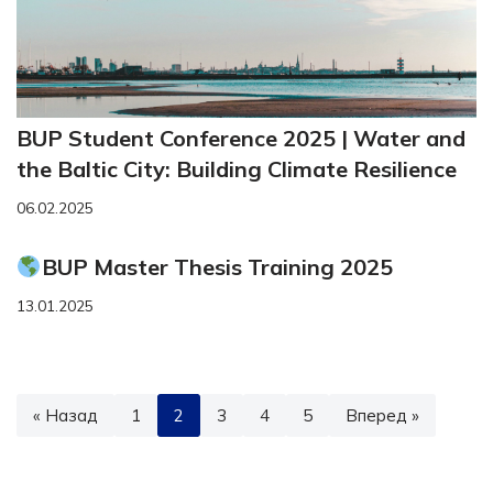
BUP Student Conference 2025 | Water and
the Baltic City: Building Climate Resilience
06.02.2025
BUP Master Thesis Training 2025
13.01.2025
« Назад
1
2
3
4
5
Вперед »