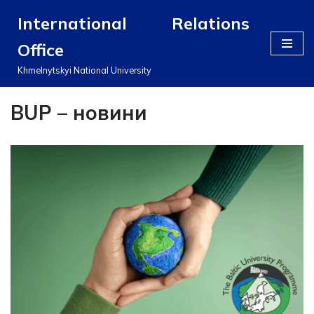
International Relations
Перейти
Office
до
вмісту
Khmelnytskyi National University
BUP – новини