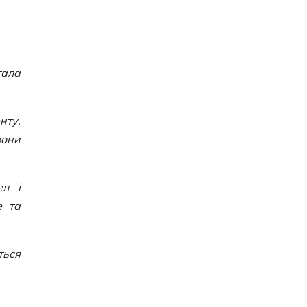
тала
нту,
вони
ел і
е та
ться