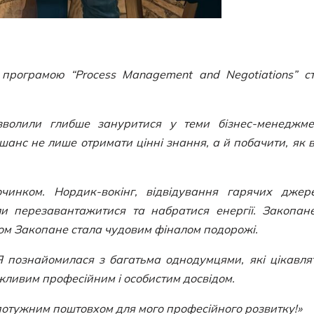
програмою “Process Management and Negotiations” с
зволили глибше зануритися у теми бізнес-менеджме
шанс не лише отримати цінні знання, а й побачити, як 
инком. Нордик-вокінг, відвідування гарячих джер
и перезавантажитися та набратися енергії. Закопан
том Закопане стала чудовим фіналом подорожі.
Я познайомилася з багатьма однодумцями, які цікавля
важливим професійним і особистим досвідом.
 потужним поштовхом для мого професійного розвитку!»