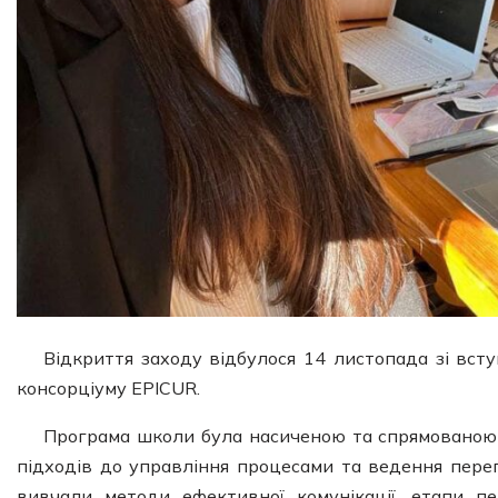
Відкриття заходу відбулося 14 листопада зі вст
консорціуму EPICUR.
Програма школи була насиченою та спрямованою 
підходів до управління процесами та ведення перего
вивчали методи ефективної комунікації, етапи пе