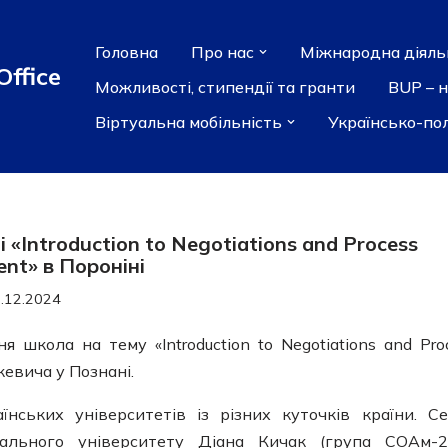
Головна
Про нас
Міжнародна діяль
Office
Можливості, стипендії та гранти
BUP – 
Віртуальна мобільність
Українсько-по
 «Introduction to Negotiations and Process
nt» в Пороніні
.12.2024
 школа на тему «Introduction to Negotiations and Pro
евича у Познані.
нських університетів із різних куточків країни. С
ального університету Діана Кичак (група СОАм-2