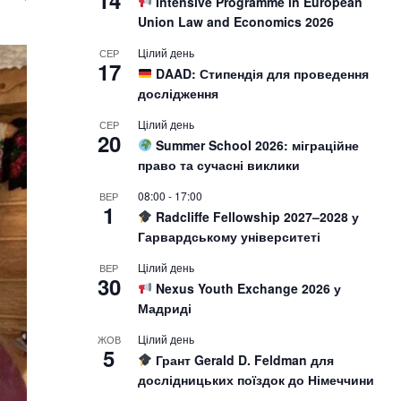
14
Intensive Programme in European
Union Law and Economics 2026
Цілий день
СЕР
17
DAAD: Стипендія для проведення
дослідження
Цілий день
СЕР
20
Summer School 2026: міграційне
право та сучасні виклики
08:00
-
17:00
ВЕР
1
Radcliffe Fellowship 2027–2028 у
Гарвардському університеті
Цілий день
ВЕР
30
Nexus Youth Exchange 2026 у
Мадриді
Цілий день
ЖОВ
5
Грант Gerald D. Feldman для
дослідницьких поїздок до Німеччини