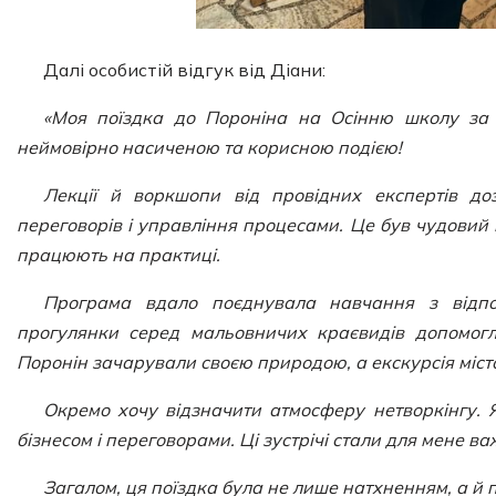
Далі особистій відгук від Діани:
«Моя поїздка до Пороніна на Осінню школу за 
неймовірно насиченою та корисною подією!
Лекції й воркшопи від провідних експертів до
переговорів і управління процесами. Це був чудовий 
працюють на практиці.
Програма вдало поєднувала навчання з відпоч
прогулянки серед мальовничих краєвидів допомогл
Поронін зачарували своєю природою, а екскурсія міс
Окремо хочу відзначити атмосферу нетворкінгу. 
бізнесом і переговорами. Ці зустрічі стали для мене 
Загалом, ця поїздка була не лише натхненням, а й