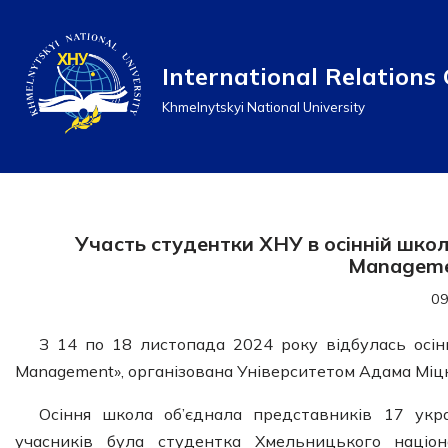
Перейти
International Relations 
до
Khmelnytskyi National University
вмісту
Участь студентки ХНУ в осінній школі
Manageme
09
З 14 по 18 листопада 2024 року відбулась осіння
Management», організована Університетом Адама Міцк
Осіння школа об’єднала представників 17 украї
учасників була студентка Хмельницького націон