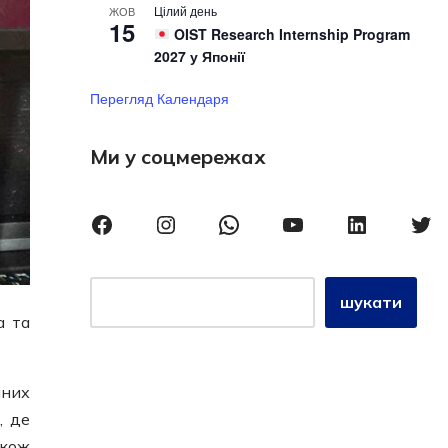
Цілий день
ЖОВ
15
OIST Research Internship Program
2027 у Японії
Перегляд Календаря
Ми у соцмережах
шукати
а та
чних
, де
акож