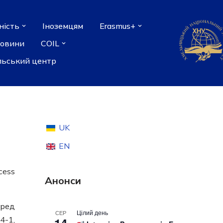
ність
Іноземцям
Erasmus+
новини
COIL
льський центр
UK
EN
cess
Анонси
еред
Цілий день
СЕР
4-1,