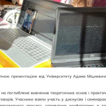
упною презентацією від Університету Адама Міцкевич
на поглиблене вивчення теоретичних основ і практи
ворів. Учасники взяли участь у дискусіях і семінарах
реговорного процесу, управління конфліктами, а т