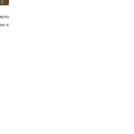
ияло
кі є