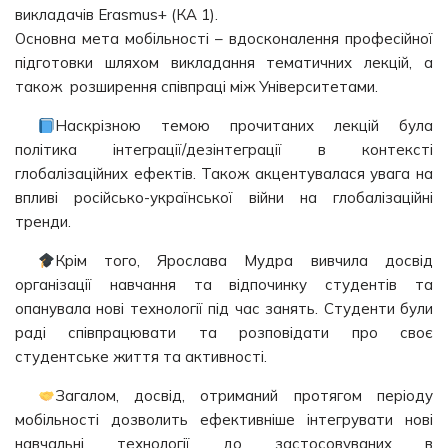
викладачів Erasmus+ (КА 1).
Основна мета мобільності – вдосконалення професійної
підготовки шляхом викладання тематичних лекцій, а
також розширення співпраці між Університетами.
Наскрізною темою прочитаних лекцій була
політика інтеграції/дезінтеграції в контексті
глобалізаційних ефектів. Також акцентувалася увага на
впливі російсько-української війни на глобалізаційні
тренди.
Крім того, Ярослава Мудра вивчила досвід
організації навчання та відпочинку студентів та
опанувала нові технології під час занять. Студенти були
раді співпрацювати та розповідати про своє
студентське життя та активності.
Загалом, досвід, отриманий протягом періоду
мобільності дозволить ефективніше інтегрувати нові
навчальні технології до застосовуваних в