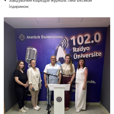
завідувачем кафедри журналістики Бесімом
Їлдиримом;