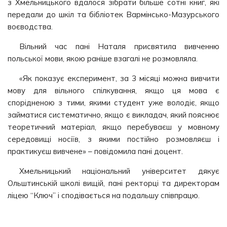
з Хмельницького вдалося зібрати більше сотні книг, які
передали до шкіл та бібліотек Вармінсько-Мазурського
воєводства.
Вільний час пані Наталя присвятила вивченню
польської мови, якою раніше взагалі не розмовляла.
«Як показує експеримент, за 3 місяці можна вивчити
мову для вільного спілкування, якщо ця мова є
спорідненою з тими, якими студент уже володіє, якщо
займатися систематично, якщо є викладач, який пояснює
теоретичний матеріал, якщо перебуваєш у мовному
середовищі носіїв, з якими постійно розмовляєш і
практикуєш вивчене» – повідомила пані доцент.
Хмельницький національний університет дякує
Ольштинській школі вищій, пані ректорці та директорам
ліцею “Ключ” і сподівається на подальшу співпрацю.