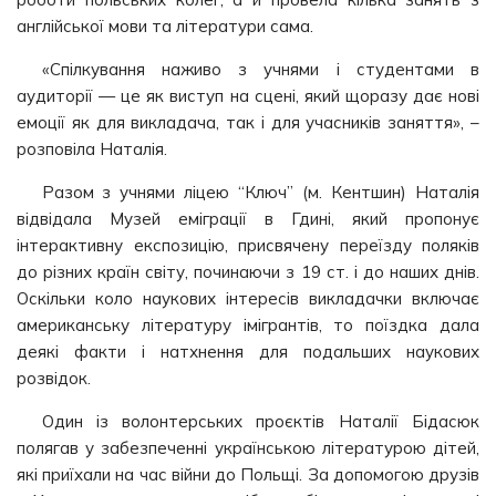
англійської мови та літератури сама.
«Спілкування наживо з учнями і студентами в
аудиторії — це як виступ на сцені, який щоразу дає нові
емоції як для викладача, так і для учасників заняття», –
розповіла Наталія.
Разом з учнями ліцею “Ключ” (м. Кентшин) Наталія
відвідала Музей еміграції в Гдині, який пропонує
інтерактивну експозицію, присвячену переїзду поляків
до різних країн світу, починаючи з 19 ст. і до наших днів.
Оскільки коло наукових інтересів викладачки включає
американську літературу імігрантів, то поїздка дала
деякі факти і натхнення для подальших наукових
розвідок.
Один із волонтерських проєктів Наталії Бідасюк
полягав у забезпеченні українською літературою дітей,
які приїхали на час війни до Польщі. За допомогою друзів