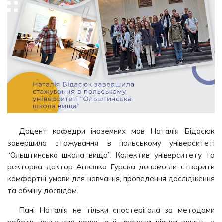
Доцент кафедри іноземних мов Наталія Бідасюк
завершила стажування в польському університеті
“Ольштинська школа вища”. Колектив університету та
ректорка доктор Агнєшка Гурска допомогли створити
комфортні умови для навчання, проведення дослідження
та обміну досвідом.
Пані Наталія не тільки спостерігала за методами
роботи польських колег, а й провела кілька занять з