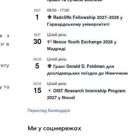
08:00
-
17:00
ВЕР
1
Radcliffe Fellowship 2027–2028 у
Гарвардському університеті
Цілий день
ВЕР
я з
30
Nexus Youth Exchange 2026 у
ти в
Мадриді
Цілий день
ЖОВ
5
тету
Грант Gerald D. Feldman для
дослідницьких поїздок до Німеччини
Цілий день
ЖОВ
у та
15
OIST Research Internship Program
2027 у Японії
Перегляд Календаря
Ми у соцмережах