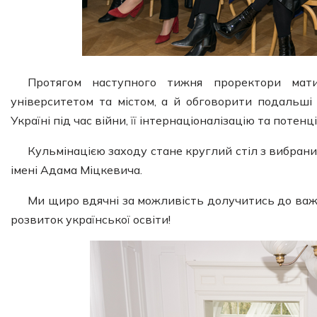
Протягом наступного тижня проректори мат
університетом та містом, а й обговорити подальші
Україні під час війни, її інтернаціоналізацію та поте
Кульмінацією заходу стане круглий стіл з вибран
імені Адама Міцкевича.
Ми щиро вдячні за можливість долучитись до важл
розвиток української освіти!