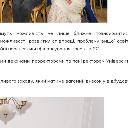
имуть можливість не лише ближче познайомитис
 можливості розвитку співпраці, проблему вищої осві
нційні перспективи фінансування проектів ЄС.
ими деканами, проректорами та пані ректором Універси
ивого заходу, який матиме вагомий внесок у відбудов