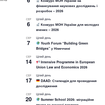
6
Конкурс МОН України на
фінансування наукових досліджень і
розробок – 2026
Цілий день
СЕР
6
Конкурс МОН України для молодих
вчених – 2026
Цілий день
СЕР
7
Youth Forum “Building Green
Bridges” у Німеччині
Цілий день
СЕР
14
Intensive Programme in European
Union Law and Economics 2026
Цілий день
СЕР
17
DAAD: Стипендія для проведення
дослідження
Цілий день
СЕР
20
Summer School 2026: міграційне
право та сучасні виклики