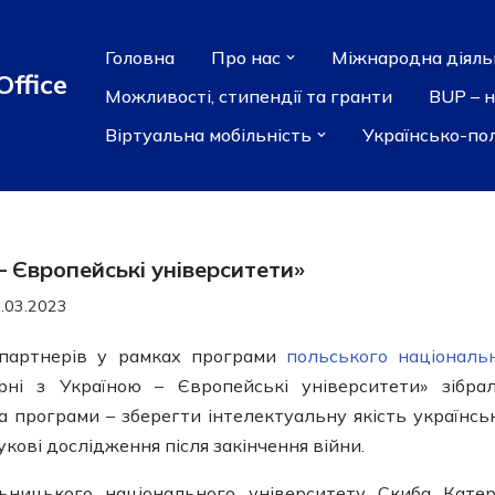
Головна
Про нас
Міжнародна діяль
Office
Можливості, стипендії та гранти
BUP – 
Віртуальна мобільність
Українсько-по
– Європейські університети»
.03.2023
в-партнерів у рамках програми
польського національ
ні з Україною – Європейські університети» зібра
 програми – зберегти інтелектуальну якість українсь
ові дослідження після закінчення війни.
льницького національного університету Скиба Кате