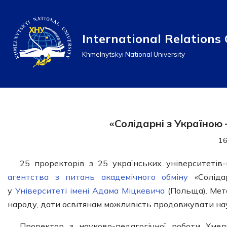
Перейти
International Relations 
до
Khmelnytskyi National University
вмісту
«Солідарні з Україною 
16
25 проректорів з 25 українських університеті
агентства з питань академічного обміну
«Солідар
у
Університеті імені Адама Міцкевича
(Польща). Мета
народу, дати освітянам можливість продовжувати наук
Проректор з науково-педагогічної роботи Хме