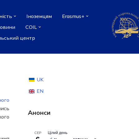
ність
Іноземцям
Erasmus+
новини
COIL
льський центр
UK
EN
ного
лись
Анонси
кого
Цілий день
СЕР
рина