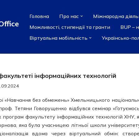
Головна
Про нас
Міжнародна діяль
Office
Можливості, стипендії та гранти
BUP – 
Віртуальна мобільність
Українсько-по
 факультеті інформаційних технологій
.09.2024
трі «Навчання без обмежень» Хмельницького національ
 проф. Тетяни Говорущенко відбувся семінар «Готуємос
ніх програм факультету інформаційних технологій ХНУ, 
сорнова, яка була учасницею літньої школи університету
іоналізація вдома через віртуальний обмін: створ