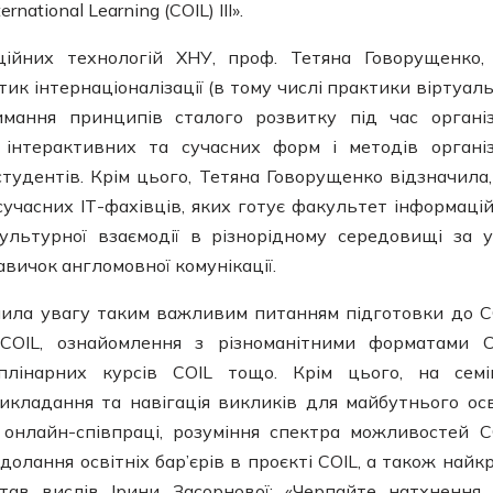
ational Learning (COIL) ІІІ».
ійних технологій ХНУ, проф. Тетяна Говорущенко,
тик інтернаціоналізації (в тому числі практики віртуал
имання принципів сталого розвитку під час організ
 інтерактивних та сучасних форм і методів організ
тудентів. Крім цього, Тетяна Говорущенко відзначила
учасних ІТ-фахівців, яких готує факультет інформаці
ультурної взаємодії в різнорідному середовищі за 
авичок англомовної комунікації.
ілила увагу таким важливим питанням підготовки до C
 COIL, ознайомлення з різноманітними форматами C
лінарних курсів COIL тощо. Крім цього, на семі
кладання та навігація викликів для майбутнього осв
онлайн-співпраці, розуміння спектра можливостей C
одолання освітніх бар’єрів в проєкті COIL, а також найк
став вислів Ірини Засорнової: «Черпайте натхнення