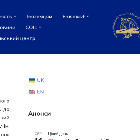
ність
Іноземцям
Erasmus+
новини
COIL
льський центр
UK
EN
ного
ь до
Анонси
який
 ім.
Цілий день
СЕР
ення