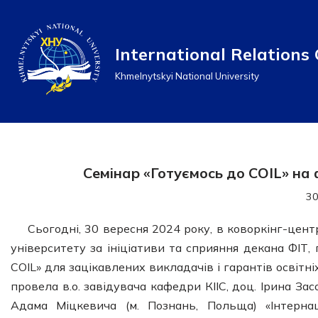
Перейти
International Relations 
до
Khmelnytskyi National University
вмісту
Семінар «Готуємось до COIL» на
30
Сьогодні, 30 вересня 2024 року, в коворкінг-цен
університету за ініціативи та сприяння декана ФІТ,
COIL» для зацікавлених викладачів і гарантів освіт
провела в.о. завідувача кафедри КІІС, доц. Ірина За
Адама Міцкевича (м. Познань, Польща) «Інтернац