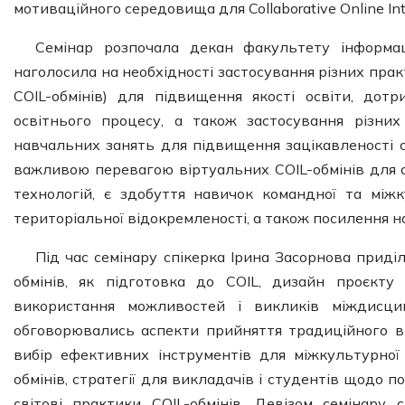
мотиваційного середовища для Collaborative Online Intern
Семінар розпочала декан факультету інформац
наголосила на необхідності застосування різних прак
COIL-обмінів) для підвищення якості освіти, дотр
освітнього процесу, а також застосування різних
навчальних занять для підвищення зацікавленості с
важливою перевагою віртуальних COIL-обмінів для с
технологій, є здобуття навичок командної та міжк
територіальної відокремленості, а також посилення н
Під час семінару спікерка Ірина Засорнова прид
обмінів, як підготовка до COIL, дизайн проєкту
використання можливостей і викликів міждисцип
обговорювались аспекти прийняття традиційного ви
вибір ефективних інструментів для міжкультурної 
обмінів, стратегії для викладачів і студентів щодо п
світові практики COIL-обмінів. Девізом семінару 