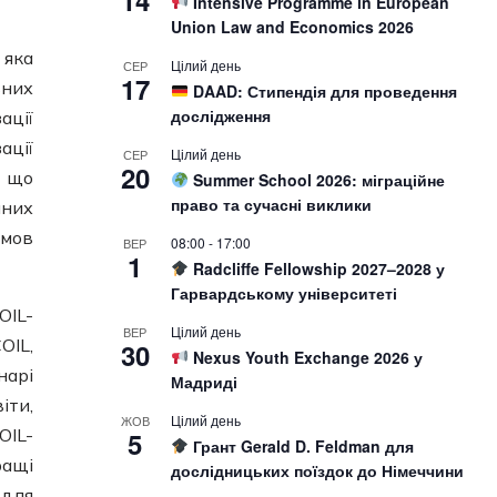
14
Intensive Programme in European
Union Law and Economics 2026
 яка
Цілий день
СЕР
17
ьних
DAAD: Стипендія для проведення
дослідження
ації
ації
Цілий день
СЕР
20
, що
Summer School 2026: міграційне
право та сучасні виклики
йних
умов
08:00
-
17:00
ВЕР
1
Radcliffe Fellowship 2027–2028 у
Гарвардському університеті
OIL-
Цілий день
ВЕР
OIL,
30
Nexus Youth Exchange 2026 у
нарі
Мадриді
іти,
Цілий день
ЖОВ
OIL-
5
Грант Gerald D. Feldman для
ращі
дослідницьких поїздок до Німеччини
 для