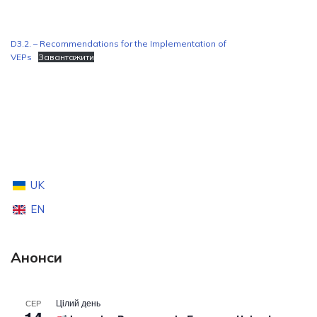
D3.2. – Recommendations for the Implementation of
VEPs
Завантажити
UK
EN
Анонси
Цілий день
СЕР