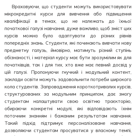
Враховуючи, що студенти можуть використовувати
мікрокредитні курси для вивчення або підвищення
кваліфікації в темах, що не належать до їхньої
початкової галузі навчання, дуже важливо, щоб зміст цих
курсів можна було адаптувати до різних рівнів
попередніх знань. Студенти, які починають вивчати нову
предметну галузь, ймовірно, матимуть різний ступінь
обізнаності, і матеріал курсу має бути зрозумілим як для
початківців, так і для тих, хто вже має певний досвід у
цій галузі. Пропонуючи гнучкий і модульний контент,
заклади освіти можуть задовольнити потреби широкого
кола студентів. Запровадження короткотривалих курсів,
структурованих за модульним принципом, дає змогу
студентам налаштувати свою освітню траєкторію,
обираючи конкретні модулі, які відповідають їхнім
поточним знанням і бажаним результатам навчання.
Такий підхід підтримує персоналізоване навчання,
дозволяючи студентам просуватися у власному темпі,