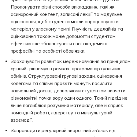
Пропонувати різні способи викладання, такі як
асинхронний контент, записані лекції та модульне
оцінювання, щоб студенти могли опрацьовувати
матеріал у власному темпі. Гнучкість дедлайнів та
оцінювання також може допомогти студентам
ефективніше збалансувати свої академічні,
професійні та особисті обов’язки.
Заохочувати розвиток мереж навчання за принципом
«рівний- рівному» в рамках програми віртуальних
обмінів. Структуровані групові заходи, оцінювання
колегами та спільні проєкти можуть посилити
навчальний досвід, дозволяючи студентам вивчати
різноманітні точки зору один одного. Такий підхід не
лише поглиблює розуміння матеріалу, але й сприяє
командній роботі, лідерству та міжкультурній
взаємодії.
Запровадити регулярний зворотний зв’язок від