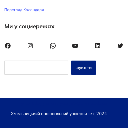
Перегляд Календаря
Ми у соцмережах
шукати
{site_title}, {current_year} iro@khmnu.edu.ua
Хмельницький національний університет, 2024
{site_title}, {current_year} iro@khmnu.edu.ua