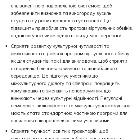
еквівалентною національною системою, щоб
забезпечити визнання та винагороду зусиль
студентів у різних країнах та установах. Це
підвищить привабливість програм віртуальних обмінів,
надаючи учасникам відчутні академічні переваги.
Сприяти розвитку культурної чутливості та
інклюзивності в рамках програм віртуального обміну
як для студентів, так і для викладачів, щоб сприяти
створенню більш інклюзивного та шанобливого
середовища. Це підготує учасників до
міжкультурного діалогу та співпраці, покращить
комунікацію та зменшить непорозуміння, що
виникають через культурні відмінності. Регулярні
семінари з інклюзивності та міжкультурної комунікації
мають стати стандартною частиною програми для
посилення співпраці між різними учасниками.
Сприяти гнучкості освітніх траєкторій, щоб
пристосувати їх до різних зобов’язань студентів.