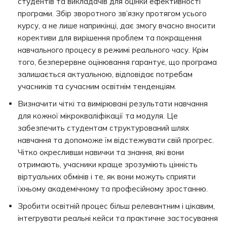
студентів та викладачів для оцінки ефективності
програми. Збір зворотного зв’язку протягом усього
курсу, а не лише наприкінці, дає змогу вчасно вносити
корективи для вирішення проблем та покращення
навчального процесу в режимі реального часу. Крім
того, безперервне оцінювання гарантує, що програма
залишається актуальною, відповідає потребам
учасників та сучасним освітнім тенденціям.
Визначити чіткі та вимірювані результати навчання
для кожної мікрокваліфікації та модуля. Це
забезпечить студентам структурований шлях
навчання та допоможе їм відстежувати свій прогрес.
Чітко окресливши навички та знання, які вони
отримають, учасники краще зрозуміють цінність
віртуальних обмінів і те, як вони можуть сприяти
їхньому академічному та професійному зростанню.
Зробити освітній процес більш релевантним і цікавим,
інтегрувати реальні кейси та практичне застосування