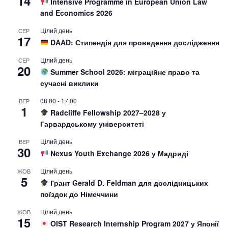
14
Intensive Programme in European Union Law
and Economics 2026
Цілий день
СЕР
17
DAAD: Стипендія для проведення дослідження
Цілий день
СЕР
20
Summer School 2026: міграційне право та
сучасні виклики
08:00
-
17:00
ВЕР
1
Radcliffe Fellowship 2027–2028 у
Гарвардському університеті
Цілий день
ВЕР
30
Nexus Youth Exchange 2026 у Мадриді
Цілий день
ЖОВ
5
Грант Gerald D. Feldman для дослідницьких
поїздок до Німеччини
Цілий день
ЖОВ
15
OIST Research Internship Program 2027 у Японії