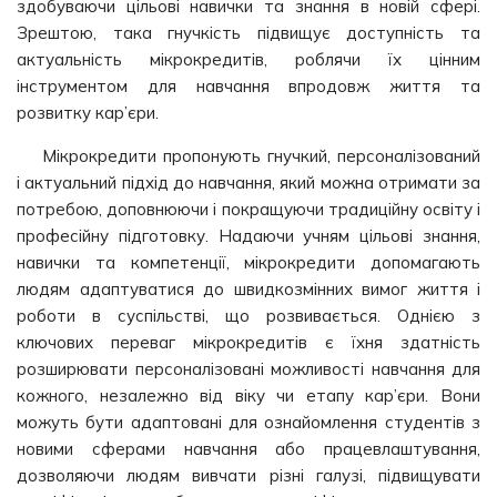
здобуваючи цільові навички та знання в новій сфері.
Зрештою, така гнучкість підвищує доступність та
актуальність мікрокредитів, роблячи їх цінним
інструментом для навчання впродовж життя та
розвитку кар’єри.
Мікрокредити пропонують гнучкий, персоналізований
і актуальний підхід до навчання, який можна отримати за
потребою, доповнюючи і покращуючи традиційну освіту і
професійну підготовку. Надаючи учням цільові знання,
навички та компетенції, мікрокредити допомагають
людям адаптуватися до швидкозмінних вимог життя і
роботи в суспільстві, що розвивається. Однією з
ключових переваг мікрокредитів є їхня здатність
розширювати персоналізовані можливості навчання для
кожного, незалежно від віку чи етапу кар’єри. Вони
можуть бути адаптовані для ознайомлення студентів з
новими сферами навчання або працевлаштування,
дозволяючи людям вивчати різні галузі, підвищувати