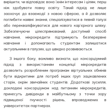
вирішити, чи відповідає вона їхнім інтересам і цілям, перш
ніж здобувати повну освіту. Такий підхід не лише
заохочує до взаємодії з новою сферою, а й дозволяє
поглибити наявні знання, спеціалізуватися в певній галузі
або перекваліфікуватися для нового кар’єрного шляху.
Забезпечуючи цілеспрямований, доступний спосіб
навчання, мікрокредити підтримують безперервне
навчання і допомагають студентам залишатися
актуальними в галузях, що швидко розвиваються.
З іншого боку, важливо визнати, що консорціумний
підхід з використанням концепції мікрокредитів
дозволить розробленим програмам віртуальних обмінів
бути відкритими для потреб інших груп зацікавлених
сторін, окрім звичайних студентів. Додаткові зусилля,
докладені консорціумом над питанням мікрокредитів,
принесуть дивіденди в майбутньому з точки зору
підвищеної гнучкості рішень, впроваджених в
університетах-партнерах.