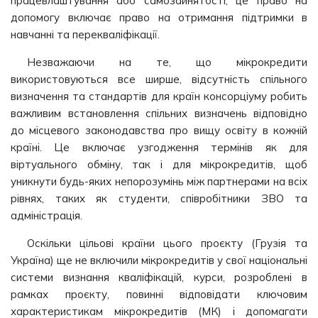
працевлаштування або самозайнятості; це право на
допомогу включає право на отримання підтримки в
навчанні та перекваліфікації.
Незважаючи на те, що мікрокредити
використовуються все ширше, відсутність спільного
визначення та стандартів для країн консорціуму робить
важливим встановлення спільних визначень відповідно
до місцевого законодавства про вищу освіту в кожній
країні. Це включає узгодження термінів як для
віртуального обміну, так і для мікрокредитів, щоб
уникнути будь-яких непорозумінь між партнерами на всіх
рівнях, таких як студенти, співробітники ЗВО та
адміністрація.
Оскільки цільові країни цього проєкту (Грузія та
Україна) ще не включили мікрокредитів у свої національні
системи визнання кваліфікацій, курси, розроблені в
рамках проєкту, повинні відповідати ключовим
характеристикам мікрокредитів (МК) і допомагати