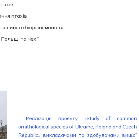
тахів
ання птахів
ташиного біорізноманіття
 Польщі та Чехії
Реалізація проєкту «Study of common
ornithological species of Ukraine, Poland and Czech
Republic» викладачами та здобувачами вищої