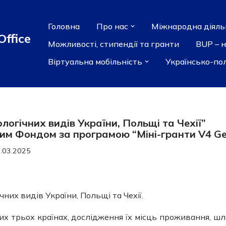
Головна
Про нас
Міжнародна діяль
Office
Можливості, стипендії та гранти
BUP – 
Віртуальна мобільність
Українсько-по
огічних видів України, Польщі та Чехії”
м Фондом за програмою “Міні-гранти V4 G
.03.2025
их видів України, Польщі та Чехії.
х трьох країнах, дослідження їх місць проживання, шл