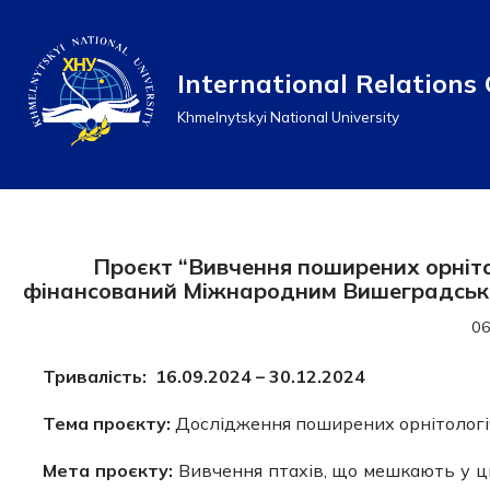
Перейти
International Relations 
до
Khmelnytskyi National University
вмісту
Проєкт “Вивчення поширених орнітол
фінансований Міжнародним Вишеградськи
06
Тривалість: 16.09.2024 – 30.12.2024
Тема проєкту:
Дослідження поширених орнітологічн
Мета проєкту:
Вивчення птахів, що мешкають у ци