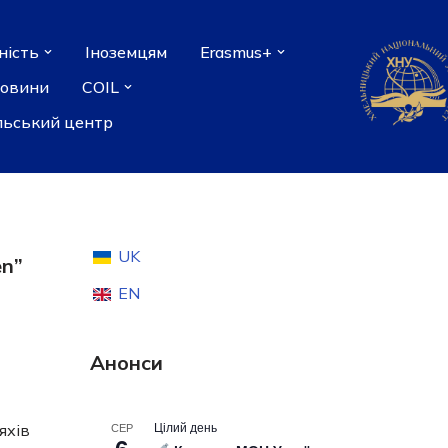
ність
Іноземцям
Erasmus+
новини
COIL
льський центр
UK
en”
EN
Анонси
Цілий день
СЕР
яхів