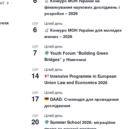
6
Конкурс МОН України на
ії з
фінансування наукових досліджень і
розробок – 2026
ення
Цілий день
СЕР
6
Конкурс МОН України для молодих
вчених – 2026
Цілий день
СЕР
7
Youth Forum “Building Green
Bridges” у Німеччині
Цілий день
СЕР
14
Intensive Programme in European
Union Law and Economics 2026
Цілий день
СЕР
17
DAAD: Стипендія для проведення
дослідження
Цілий день
СЕР
20
Summer School 2026: міграційне
право та сучасні виклики