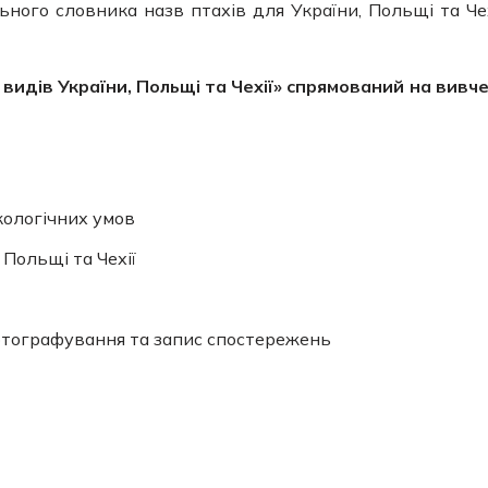
льного словника назв птахів для України, Польщі та Чех
идів України, Польщі та Чехії» спрямований на вивч
екологічних умов
 Польщі та Чехії
фотографування та запис спостережень