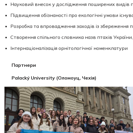
Науковий внесок у дослідження поширених видів п
Підвищення обізнаності про екологічні умови існув
Розробка та впровадження заходів із збереження п
Створення спільного словника назв птахів України,
Інтернаціоналізація орнітологічної номенклатури
Партнери
Palacký University (Оломоуц, Чехія)