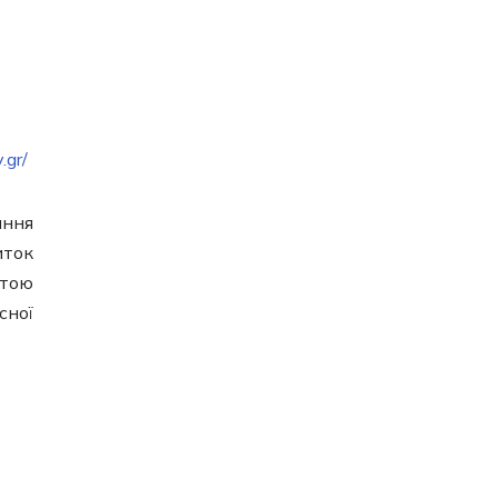
.gr/
ання
иток
етою
сної
-