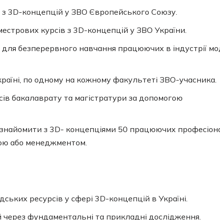
 з 3D-концепцій у ЗВО Європейського Союзу.
естрових курсів з 3D-концепцій у ЗВО України.
 для безперервного навчання працюючих в індустрії м
країні, по одному на кожному факультеті ЗВО-учасника.
сів бакалаврату та магістратури за допомогою
 ознайомити з 3D- концепціями 50 працюючих професіон
дою або менеджментом.
ських ресурсів у сфері 3D-концепцій в Україні.
 через фундаментальні та прикладні дослідження.