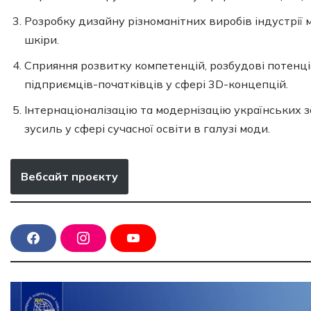
Розробку дизайну різноманітних виробів індустрії
шкіри.
Сприяння розвитку компетенцій, розбудові потенці
підприємців-початківців у сфері 3D-концепцій.
Інтернаціоналізацію та модернізацію українських 
зусиль у сфері сучасної освіти в галузі моди.
Вебсайт проєкту
F
I
Y
a
n
o
c
s
u
e
t
T