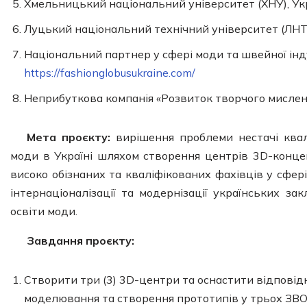
Хмельницький національний університет (ХНУ), Ук
Луцький національний технічний університет (ЛНТУ
Національний партнер у сфері моди та швейної інд
https://fashionglobusukraine.com/
Неприбуткова компанія «Розвиток творчого мислення
Мета проєкту:
вирішення проблеми нестачі ква
моди в Україні шляхом створення центрів 3D-концеп
високо обізнаних та кваліфікованих фахівців у сфер
інтернаціоналізації та модернізації українських за
освіти моди.
Завдання проєкту:
Створити три (3) 3D-центри та оснастити відпові
моделювання та створення прототипів у трьох ЗВО