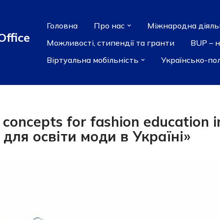
Головна
Про нас
Міжнародна діяль
Office
Можливості, стипендії та гранти
BUP – 
Віртуальна мобільність
Українсько-по
ncepts for fashion education i
ї для освіти моди в Україні»