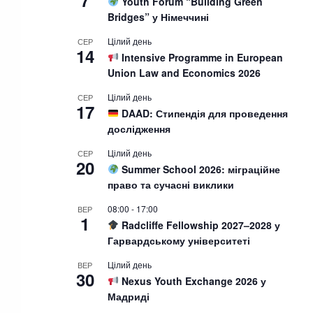
7
Youth Forum “Building Green
Bridges” у Німеччині
Цілий день
СЕР
14
Intensive Programme in European
Union Law and Economics 2026
Цілий день
СЕР
17
DAAD: Стипендія для проведення
дослідження
Цілий день
СЕР
20
Summer School 2026: міграційне
право та сучасні виклики
08:00
-
17:00
ВЕР
1
Radcliffe Fellowship 2027–2028 у
Гарвардському університеті
Цілий день
ВЕР
30
Nexus Youth Exchange 2026 у
Мадриді