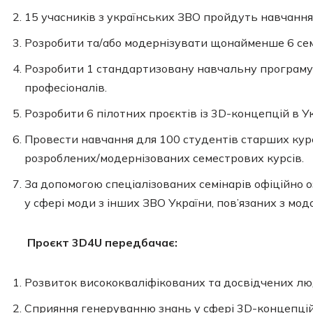
15 учасників з українських ЗВО пройдуть навчання
Розробити та/або модернізувати щонайменше 6 сем
Розробити 1 стандартизовану навчальну програму
професіоналів.
Розробити 6 пілотних проєктів із 3D-концепцій в У
Провести навчання для 100 студентів старших кур
розроблених/модернізованих семестрових курсів.
За допомогою спеціалізованих семінарів офіційно
у сфері моди з інших ЗВО України, пов’язаних з мо
Проєкт 3D4U передбачає:
Розвиток висококваліфікованих та досвідчених люд
Сприяння генеруванню знань у сфері 3D-концепцій