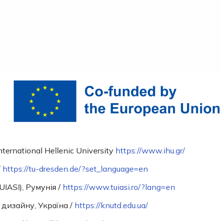
ernational Hellenic University
https://www.ihu.gr/
/
https://tu-dresden.de/?set_language=en
UIASI), Румунія /
https://www.tuiasi.ro/?lang=en
дизайну, Україна /
https://knutd.edu.ua/