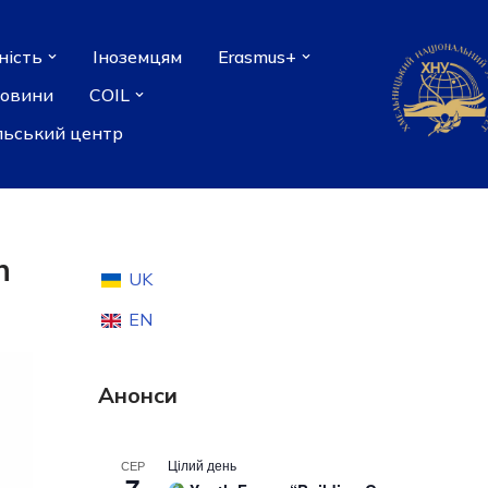
ність
Іноземцям
Erasmus+
новини
COIL
льський центр
n
UK
EN
Анонси
Цілий день
СЕР