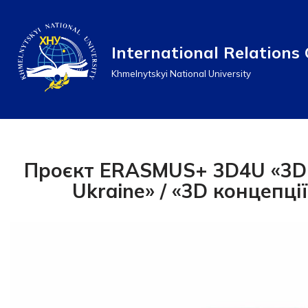
Перейти
International Relations 
до
Khmelnytskyi National University
вмісту
Проєкт ERASMUS+ 3D4U «3D co
Ukraine» / «3D концепці