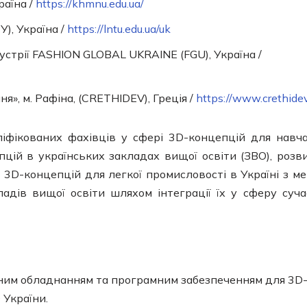
раїна /
https://khmnu.edu.ua/
), Україна /
https://lntu.edu.ua/uk
устрії FASHION GLOBAL UKRAINE (FGU), Україна /
», м. Рафіна, (CRETHIDEV), Греція /
https://www.crethidev
ліфікованих фахівців у сфері 3D-концепцій для навч
цій в українських закладах вищої освіти (ЗВО), розв
і 3D-концепцій для легкої промисловості в Україні з м
кладів вищої освіти шляхом інтеграції їх у сферу суча
дним обладнанням та програмним забезпеченням для 3D
 України.