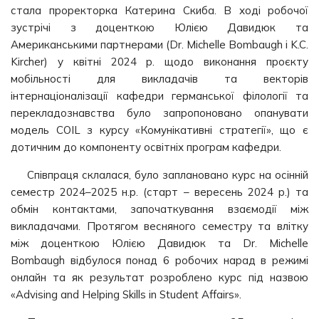
стала проректорка Катерина Скиба. В ході робочої
зустрічі з доценткою Юлією Давидюк та
Американськими партнерами (Dr. Michelle Bombaugh і K.C.
Kircher) у квітні 2024 р. щодо виконання проєкту
мобільності для викладачів та векторів
інтернаціоналізації кафедри германської філології та
перекладознавства було запропоновано опанувати
модель COIL з курсу «Комунікативні стратегії», що є
дотичним до компоненту освітніх програм кафедри.
Співпраця склалася, було заплановано курс на осінній
семестр 2024–2025 н.р. (старт – вересень 2024 р.) та
обмін контактами, започаткування взаємодії між
викладачами. Протягом весняного семестру та влітку
між доценткою Юлією Давидюк та Dr. Michelle
Bombaugh відбулося понад 6 робочих нарад в режимі
онлайн та як результат розроблено курс під назвою
«Advising and Helping Skills in Student Affairs».