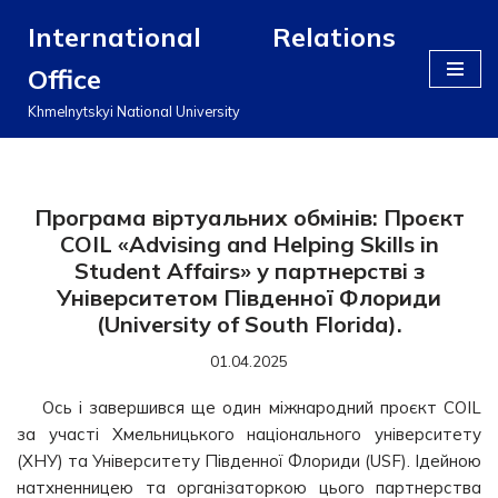
International Relations
Перейти
Office
до
вмісту
Khmelnytskyi National University
Програма віртуальних обмінів: Проєкт
COIL «Advising and Helping Skills in
Student Affairs» у партнерстві з
Університетом Південної Флориди
(University of South Florida).
01.04.2025
Ось і завершився ще один міжнародний проєкт COIL
за участі Хмельницького національного університету
(ХНУ) та Університету Південної Флориди (USF). Ідейною
натхненницею та організаторкою цього партнерства