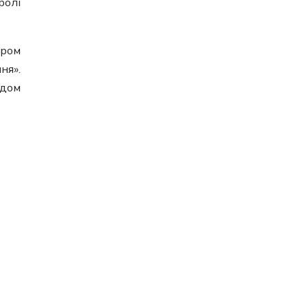
ролі
ором
ня».
ідом