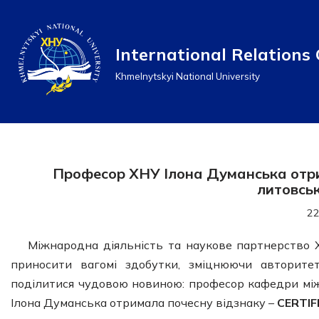
Перейти
International Relations 
до
Khmelnytskyi National University
вмісту
Професор ХНУ Ілона Думанська отр
литовсь
22
Міжнародна діяльність та наукове партнерство
приносити вагомі здобутки, зміцнюючи авторитет
поділитися чудовою новиною: професор кафедри між
Ілона Думанська отримала почесну відзнаку –
CERTIF