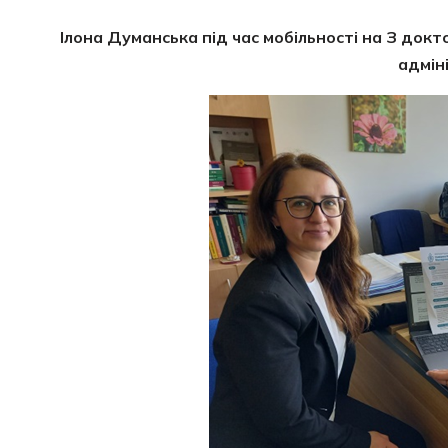
Ілона Думанська під час мобільності на З док
адмін