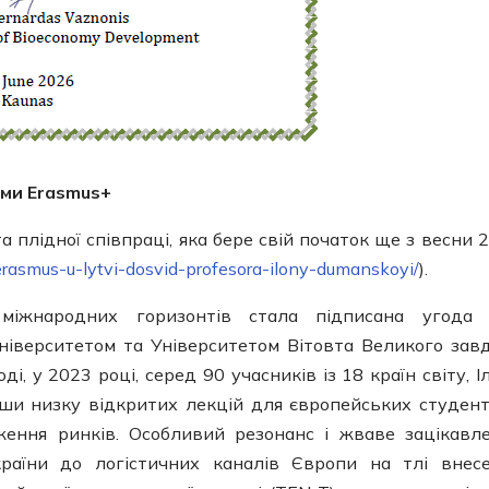
ами Erasmus+
 плідної співпраці, яка бере свій початок ще з весни 
rasmus-u-lytvi-dosvid-profesora-ilony-dumanskoyi/
).
міжнародних горизонтів стала підписана угода 
іверситетом та Університетом Вітовта Великого зав
ді, у 2023 році, серед 90 учасників із 18 країн світу, І
вши низку відкритих лекцій для європейських студент
ження ринків. Особливий резонанс і жваве зацікавл
країни до логістичних каналів Європи на тлі внес