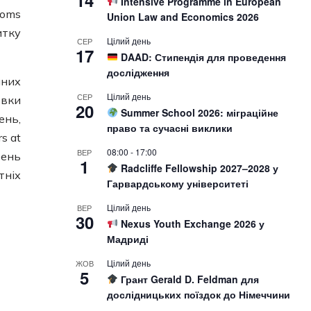
14
Intensive Programme in European
toms
Union Law and Economics 2026
итку
Цілий день
СЕР
17
DAAD: Стипендія для проведення
дослідження
мних
Цілий день
СЕР
овки
20
Summer School 2026: міграційне
ень,
право та сучасні виклики
s at
08:00
-
17:00
ВЕР
вень
1
Radcliffe Fellowship 2027–2028 у
тніх
Гарвардському університеті
Цілий день
ВЕР
30
Nexus Youth Exchange 2026 у
Мадриді
Цілий день
ЖОВ
5
Грант Gerald D. Feldman для
дослідницьких поїздок до Німеччини