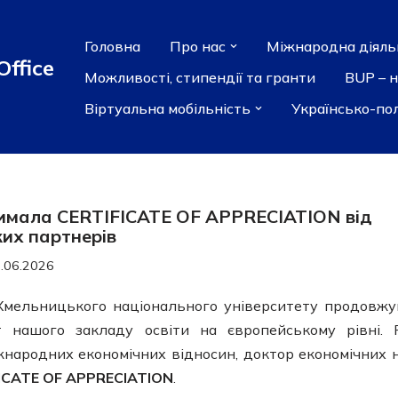
Головна
Про нас
Міжнародна діяль
Office
Можливості, стипендії та гранти
BUP – 
Віртуальна мобільність
Українсько-по
имала CERTIFICATE OF APPRECIATION від
ких партнерів
.06.2026
 Хмельницького національного університету продовж
 нашого закладу освіти на європейському рівні. 
народних економічних відносин, доктор економічних 
ICATE OF APPRECIATION
.