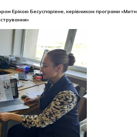
тором Ерікою Бесуспаріене, керівником програми «Мит
істрування»