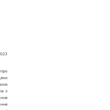
2023
про
дяки
лона
ів з
ення
ення