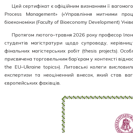
Цей сертифікат є офіційним визнанням її вагомог
Process Management» («Управління митними проц
біоекономіки (Faculty of Bioeconomy Development) Унів
Протягом лютого–травня 2026 року професор Ілон
студентів магістратури щодо супроводу, керівниц
фінальних магістерських робіт (thesis projects). Ос
присвячена торговельним бар’єрам у контексті віднос
the EU–Ukraine topics»). Литовські колеги висловил
експертизи та неоціненний внесок, який став ва
європейських фахівців.