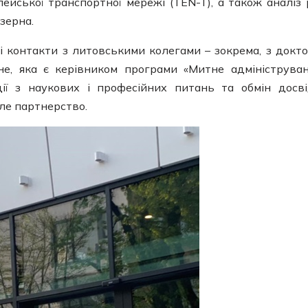
ейської транспортної мережі (TEN-T), а також аналіз 
зерна.
цні контакти з литовськими колегами – зокрема, з докт
е, яка є керівником програми «Митне адмініструван
ції з наукових і професійних питань та обмін досв
ле партнерство.