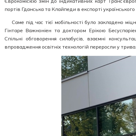
Єврокомісією змін до індикативних карт Транс’європ
портів Гданська та Клайпеди в експорті українського 
Саме під час тієї мобільності було закладено мі
Гінтаре Важноніен та доктором Ерікою Бесуспаріен
Спільні обговорення силабусів, взаємні консульта
впровадження освітніх технологій переросли у трива