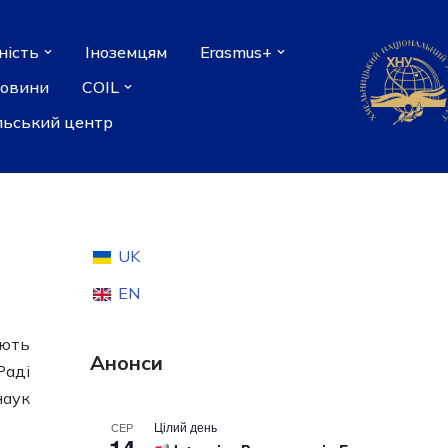
ність
Іноземцям
Erasmus+
новини
COIL
льський центр
UK
EN
ують
Анонси
Раді
наук
Цілий день
СЕР