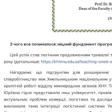
З чого все починалося: міцний фундамент прогр
Цей успіх став логічним продовженням тривалої та
року (детальніше:
https://khmnu.edu.ua/teaching-week-e
Нагадаємо, що підґрунтям для розширення 
співробітництво між Хмельницьким національним ун
кропіткій роботі відділу міжнародних зв’язків ХНУ. То
Юріївна гідно представила наш університет, прові
актуальних проблем комерції, логістики та дослід
викликала тема інтеграції логістичної системи У