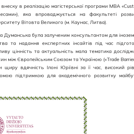
о внеску в реалізацію магістерської програми MBA «Cus
есами»), яка впроваджується на факультеті розв
ерситету Вітовта Великого (м. Каунас, Литва).
а Думанська була залученим консультантом для інозе
тва та надання експертних інсайтів під час підгот
обливу цінність та актуальність мала тематика дослідж
ин між Європейським Союзом та Україною («Trade Barrier
и щиру вдячність Ілоні Юріївні за її час, високий рі
гомою підтримкою для академічного розвитку майбу