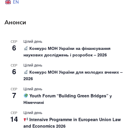
EN
Анонси
Цілий день
СЕР
6
Конкурс МОН України на фінансування
наукових досліджень і розробок – 2026
Цілий день
СЕР
6
Конкурс МОН України для молодих вчених –
2026
Цілий день
СЕР
7
Youth Forum “Building Green Bridges” у
Німеччині
Цілий день
СЕР
14
Intensive Programme in European Union Law
and Economics 2026