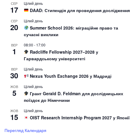
Цілий день
СЕР
17
DAAD: Стипендія для проведення дослідження
Цілий день
СЕР
20
Summer School 2026: міграційне право та
сучасні виклики
08:00
-
17:00
ВЕР
1
Radcliffe Fellowship 2027–2028 у
Гарвардському університеті
Цілий день
ВЕР
30
Nexus Youth Exchange 2026 у Мадриді
Цілий день
ЖОВ
5
Грант Gerald D. Feldman для дослідницьких
поїздок до Німеччини
Цілий день
ЖОВ
15
OIST Research Internship Program 2027 у Японії
Перегляд Календаря