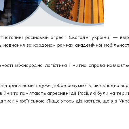
тистоянні російській агресії. Сьогодні українці — взі
 навчання за кордоном рамках академічної мобільност
ьності міжнародна логістика і митна справа навчаєть
ідарні з нами, і дуже добре розуміють, як складно зар
ійни та пам’ятають агресивні дії Росії, які були на терит
надписи українською. Якщо хтось дізнається, що я з Укра