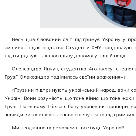
Весь цивілізований світ підтримує Україну у про
сміливості для людства. Студенти ХНУ продовжують
підтверджують колосальну допомогу нашій нації.
Олександра Янчук, студентка 4го курсу, спеціал
Грузії. Олександра поділилась своїми враженнями:
«Грузини підтримують український народ, вони сол
Україні. Вони розуміють, що таке війна, що таке жахи в
Грузії. По всьому Тбілісі я бачу українські прапори, 
завжди висловлюють слова співчуття та підтримки.»
Ми неодмінно переможемо і все буде Україна!!!