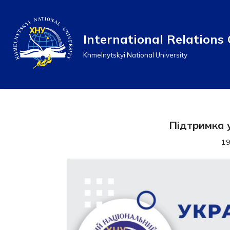
Перейти
International Relations 
до
Khmelnytskyi National University
вмісту
Підтримка у
19