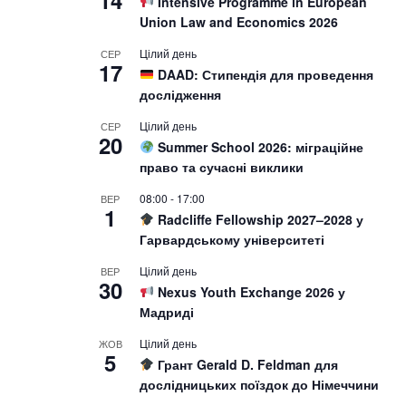
14
Intensive Programme in European
Union Law and Economics 2026
Цілий день
СЕР
17
DAAD: Стипендія для проведення
дослідження
Цілий день
СЕР
20
Summer School 2026: міграційне
право та сучасні виклики
08:00
-
17:00
ВЕР
1
Radcliffe Fellowship 2027–2028 у
Гарвардському університеті
Цілий день
ВЕР
30
Nexus Youth Exchange 2026 у
Мадриді
Цілий день
ЖОВ
5
Грант Gerald D. Feldman для
дослідницьких поїздок до Німеччини