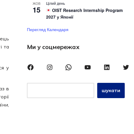
Цілий день
ЖОВ
15
OIST Research Internship Program
2027 у Японії
Перегляд Календаря
рець
Ми у соцмережах
і та
ся у
аз в
шукати
орії
їни,