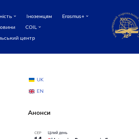
ність
Іноземцям
Erasmus+
новини
COIL
льський центр
UK
EN
Анонси
Цілий день
СЕР