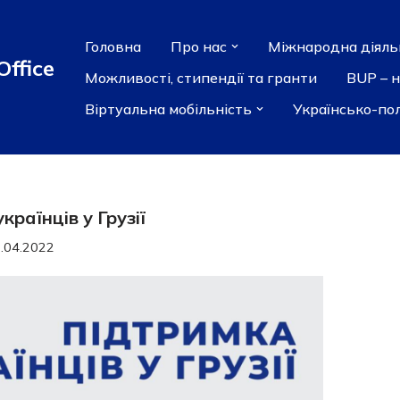
Головна
Про нас
Міжнародна діяль
Office
Можливості, стипендії та гранти
BUP – 
Віртуальна мобільність
Українсько-по
країнців у Грузії
.04.2022