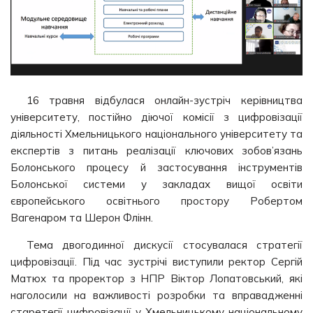
16 травня відбулася онлайн-зустріч керівництва
університету, постійно діючої комісії з цифровізації
діяльності Хмельницького національного університету та
експертів з питань реалізації ключових зобов’язань
Болонського процесу й застосування інструментів
Болонської системи у закладах вищої освіти
європейського освітнього простору Робертом
Вагенаром та Шерон Флінн.
Тема двогодинної дискусії стосувалася стратегії
цифровізації. Під час зустрічі виступили ректор Сергій
Матюх та проректор з НПР Віктор Лопатовський, які
наголосили на важливості розробки та вправадженні
старетегії цифровізації у Хмельницькому національному