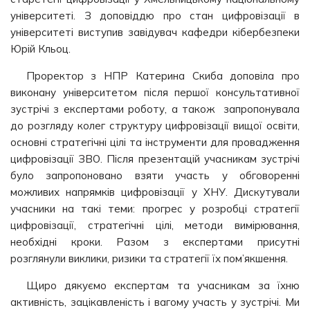
університеті. З доповіддю про стан цифровізації в
університеті виступив завідувач кафедри кібербезпеки
Юрій Кльоц.
Проректор з НПР Катерина Скиба доповіла про
виконану університетом після першої консультативної
зустрічі з експертами роботу, а також запропонувала
до розгляду колег структуру цифровізації вищої освіти,
основні стратегічні цілі та інструменти для провадження
цифровізації ЗВО. Після презентацій учасникам зустрічі
було запропоновано взяти участь у обговоренні
можливих напрямків цифровізації у ХНУ. Дискутували
учасники на такі теми: прогрес у розробці стратегії
цифровізації, стратегічні цілі, методи вимірювання,
необхідні кроки. Разом з експертами присутні
розглянули виклики, ризики та стратегії їх пом’якшення.
Щиро дякуємо експертам та учасникам за їхню
активність, зацікавленість і вагому участь у зустрічі. Ми