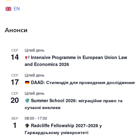
EN
Анонси
Цілий день
СЕР
14
Intensive Programme in European Union Law
and Economics 2026
Цілий день
СЕР
17
DAAD: Стипендія для проведення дослідження
Цілий день
СЕР
20
Summer School 2026: міграційне право та
сучасні виклики
08:00
-
17:00
ВЕР
1
Radcliffe Fellowship 2027–2028 у
Гарвардському університеті