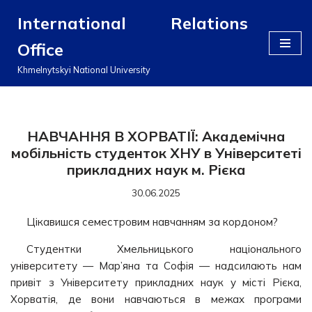
International Relations
Перейти
Office
до
вмісту
Khmelnytskyi National University
НАВЧАННЯ В ХОРВАТІЇ: Академічна
мобільність студенток ХНУ в Університеті
прикладних наук м. Рієка
30.06.2025
Цікавишся семестровим навчанням за кордоном?
Студентки Хмельницького національного
університету — Мар’яна та Софія — надсилають нам
привіт з Університету прикладних наук у місті Рієка,
Хорватія, де вони навчаються в межах програми