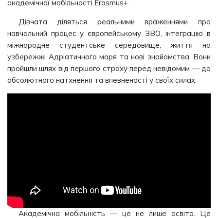
академічної мобільності Erasmus+.
Дівчата діляться реальними враженнями про
навчальний процес у європейському ЗВО, інтеграцію в
міжнародне студентське середовище, життя на
узбережжі Адріатичного моря та нові знайомства. Вони
пройшли шлях від першого страху перед невідомим — до
абсолютного натхнення та впевненості у своїх силах.
Академічна мобільність — це не лише освіта. Це