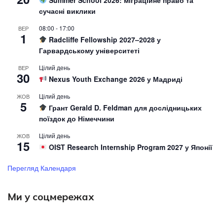
Summer School 2026: міграційне право та
сучасні виклики
08:00
-
17:00
ВЕР
1
Radcliffe Fellowship 2027–2028 у
Гарвардському університеті
Цілий день
ВЕР
30
Nexus Youth Exchange 2026 у Мадриді
Цілий день
ЖОВ
5
Грант Gerald D. Feldman для дослідницьких
поїздок до Німеччини
Цілий день
ЖОВ
15
OIST Research Internship Program 2027 у Японії
Перегляд Календаря
Ми у соцмережах