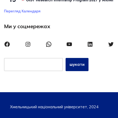
Перегляд Календаря
Ми у соцмережах
шукати
{site_title}, {current_year} iro@khmnu.edu.ua
Хмельницький національний університет, 2024
{site_title}, {current_year} iro@khmnu.edu.ua