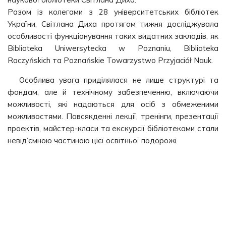
Разом із колегами з 28 університетських бібліотек
України, Світлана Диха протягом тижня досліджувала
особливості функціонування таких видатних закладів, як
Biblioteka Uniwersytecka w Poznaniu, Biblioteka
Raczyńskich та Poznańskie Towarzystwo Przyjaciół Nauk.
Особлива увага приділялася не лише структурі та
фондам, але й технічному забезпеченню, включаючи
можливості, які надаються для осіб з обмеженими
можливостями. Повсякденні лекції, тренінги, презентації
проектів, майстер-класи та екскурсії бібліотеками стали
невід’ємною частиною цієї освітньої подорожі.