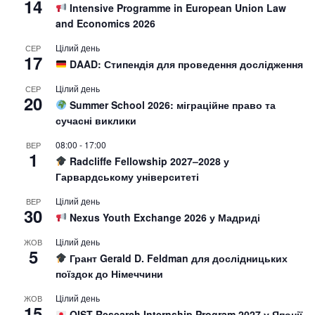
14
Intensive Programme in European Union Law
and Economics 2026
Цілий день
СЕР
17
DAAD: Стипендія для проведення дослідження
Цілий день
СЕР
20
Summer School 2026: міграційне право та
сучасні виклики
08:00
-
17:00
ВЕР
1
Radcliffe Fellowship 2027–2028 у
Гарвардському університеті
Цілий день
ВЕР
30
Nexus Youth Exchange 2026 у Мадриді
Цілий день
ЖОВ
5
Грант Gerald D. Feldman для дослідницьких
поїздок до Німеччини
Цілий день
ЖОВ
15
OIST Research Internship Program 2027 у Японії