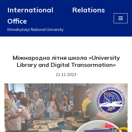
International Relations
Перейти
Office
до
вмісту
Khmelnytskyi National University
Міжнародна літня школа «University
Library and Digital Transormation»
21.11.2023