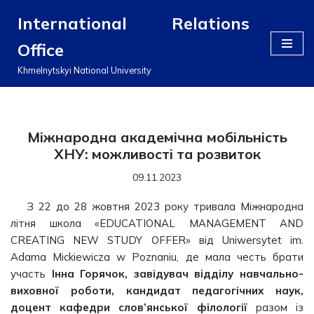
International Relations
Перейти
Office
до
вмісту
Khmelnytskyi National University
Міжнародна академічна мобільність
ХНУ: можливості та розвиток
09.11.2023
З 22 до 28 жовтня 2023 року тривала Міжнародна
літня школа «EDUCATIONAL MANAGEMENT AND
CREATING NEW STUDY OFFER» від Uniwersytet im.
Adama Mickiewicza w Poznaniu, де мала честь брати
участь
Інна Горячок, завідувач відділу навчально-
виховної роботи, кандидат педагогічних наук,
доцент кафедри слов’янської філології
разом із