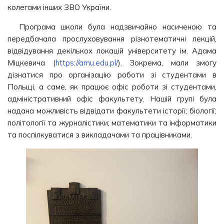
колегами інших ЗВО України.
Програма школи була надзвичайно насиченою та
передбачала прослуховування різнотематичні лекцій,
відвідування декількох локацій університету ім. Адама
Міцкевича (
https://amu.edu.pl/
). Зокрема, мали змогу
дізнатися про організацію роботи зі студентами в
Польщі, а саме, як працює офіс роботи зі студентами,
адміністративний офіс факультету. Нашій групі була
надана можливість відвідати факультети історії; біології;
політології та журналістики; математики та інформатики
та поспілкуватися з викладачами та працівниками.