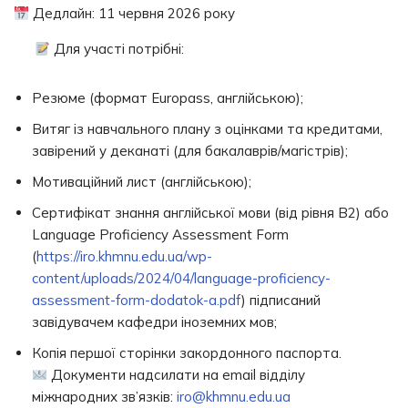
Дедлайн: 11 червня 2026 року
Для участі потрібні:
Резюме (формат Europass, англійською);
Витяг із навчального плану з оцінками та кредитами,
завірений у деканаті (для бакалаврів/магістрів);
Мотиваційний лист (англійською);
Сертифікат знання англійської мови (від рівня B2) або
Language Proficiency Assessment Form
(
https://iro.khmnu.edu.ua/wp-
content/uploads/2024/04/language-proficiency-
assessment-form-dodatok-a.pdf
) підписаний
завідувачем кафедри іноземних мов;
Копія першої сторінки закордонного паспорта.
Документи надсилати на email відділу
міжнародних зв’язків:
iro@khmnu.edu.ua