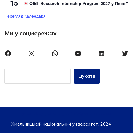
15
OIST Research Internship Program 2027 у Японії
Перегляд Календаря
Ми у соцмережах
шукати
{site_title}, {current_year} iro@khmnu.edu.ua
Хмельницький національний університет, 2024