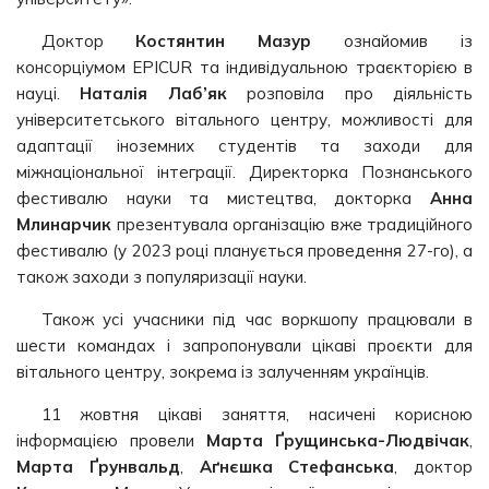
Доктор
Костянтин Мазур
ознайомив із
консорціумом EPICUR та індивідуальною траєкторією в
науці.
Наталія Лаб’як
розповіла про діяльність
університетського вітального центру, можливості для
адаптації іноземних студентів та заходи для
міжнаціональної інтеграції. Директорка Познанського
фестивалю науки та мистецтва, докторка
Анна
Млинарчик
презентувала організацію вже традиційного
фестивалю (у 2023 році планується проведення 27-го), а
також заходи з популяризації науки.
Також усі учасники під час воркшопу працювали в
шести командах і запропонували цікаві проєкти для
вітального центру, зокрема із залученням українців.
11 жовтня цікаві заняття, насичені корисною
інформацією провели
Марта Ґрущинська-Людвічак
,
Марта Ґрунвальд
,
Аґнєшка Стефанська
, доктор