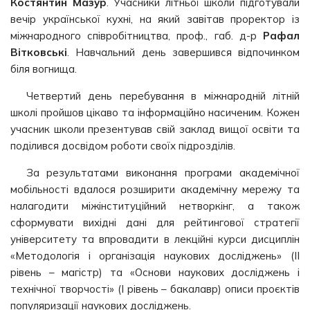
Костянтин Мазур
. Учасники літньої школи підготували
вечір української кухні, на який завітав проректор із
міжнародного співробітництва, проф., габ. д-р
Рафал
Вітковські
. Навчальний день завершився відпочинком
біля вогнища.
Четвертий день перебування в міжнародній літній
школі пройшов цікаво та інформаційно насиченим. Кожен
учасник школи презентував свій заклад вищої освіти та
поділився досвідом роботи своїх підрозділів.
За результатами виконання програми академічної
мобільності вдалося розширити академічну мережу та
налагодити міжінституційний нетворкінг, а також
сформувати вихідні дані для рейтингової стратегії
університету та впровадити в лекційні курси дисциплін
«Методологія і організація наукових досліджень» (II
рівень – магістр) та «Основи наукових досліджень і
технічної творчості» (I рівень – бакалавр) описи проєктів
популяризації наукових досліджень.