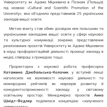
Університету ім. Адама Міцкевича в Познані (Польща)
під назвою «Cultural and Scientific Promotion of the
University», яка об’єднала представників 25 українських
закладів вищої освіти.
Метою візиту став обмін досвідом між польським та
українськими закладами вищої освіти у сфері наукової
та культурної комунікації, зокрема, представлення
реалізованих проєктів Університету ім. Адама Міцкевича
в науці, профорієнтаційній діяльності, промоції закладу в
медіа, співпраці з громадою тощо.
Проректорка з наукової роботи, професорка
Катажина Дзюбальська-Колачик
у вступній лекції
наголосила на важливості наукової діяльності та
міжнародних рейтингів як маркерів розвитку й
конкурентоспроможності закладу у світовому
освітньому просторі. Менеджерка проєктів
Анна
Шмідт-Фєдлер
поділилася концепцією «залученого
університету».