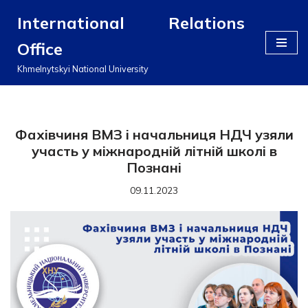
International Relations
Перейти
Office
до
вмісту
Khmelnytskyi National University
Фахівчиня ВМЗ і начальниця НДЧ узяли
участь у міжнародній літній школі в
Познані
09.11.2023