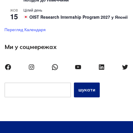
Цілий день
ЖОВ
15
OIST Research Internship Program 2027 у Японії
Перегляд Календаря
Ми у соцмережах
шукати
{site_title}, {current_year} iro@khmnu.edu.ua