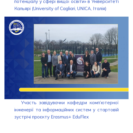
потенціалу у сфері вищої освіти» в Університеті
Кальярі (University of Cagliari, UNICA, Італія)
Участь завідувачки кафедри комп’ютерної
інженерії та інформаційних систем у стартовій
зустрічі проєкту Erasmus+ EduFlex