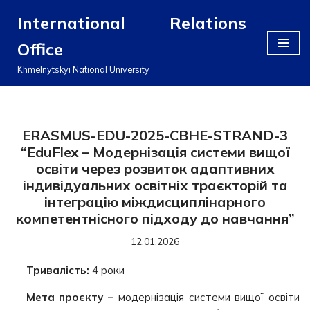
International Relations
Перейти
Office
до
вмісту
Khmelnytskyi National University
ERASMUS-EDU-2025-CBHE-STRAND-3
“EduFlex – Модернізація системи вищої
освіти через розвиток адаптивних
індивідуальних освітніх траєкторій та
інтеграцію міждисциплінарного
компетентнісного підходу до навчання”
12.01.2026
Тривалість:
4 роки
Мета проєкту –
модернізація системи вищої освіти