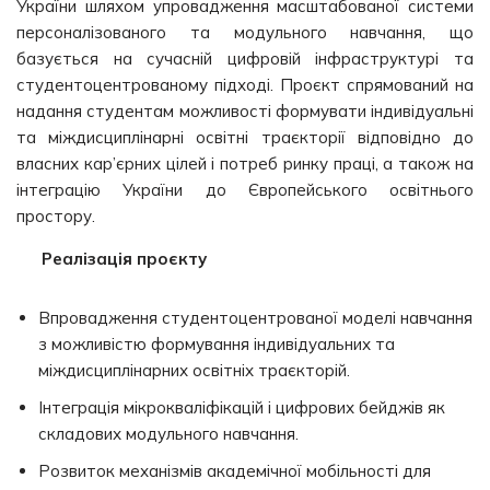
України шляхом упровадження масштабованої системи
персоналізованого та модульного навчання, що
базується на сучасній цифровій інфраструктурі та
студентоцентрованому підході. Проєкт спрямований на
надання студентам можливості формувати індивідуальні
та міждисциплінарні освітні траєкторії відповідно до
власних кар’єрних цілей і потреб ринку праці, а також на
інтеграцію України до Європейського освітнього
простору.
Реалізація проєкту
Впровадження студентоцентрованої моделі навчання
з можливістю формування індивідуальних та
міждисциплінарних освітніх траєкторій.
Інтеграція мікрокваліфікацій і цифрових бейджів як
складових модульного навчання.
Розвиток механізмів академічної мобільності для