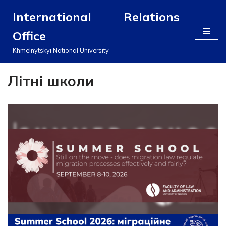
International Relations
Перейти
Office
до
вмісту
Khmelnytskyi National University
Літні школи