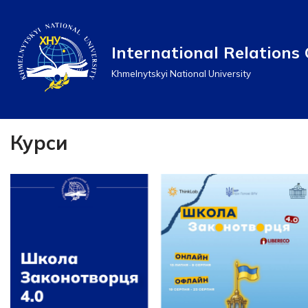
Перейти
International Relations 
до
Khmelnytskyi National University
вмісту
Курси