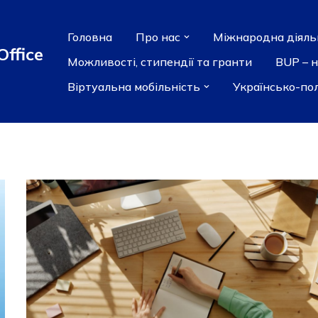
Головна
Про нас
Міжнародна діяль
Office
Можливості, стипендії та гранти
BUP – 
Віртуальна мобільність
Українсько-по