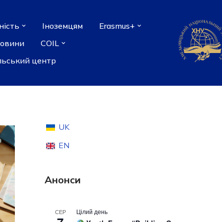
ність
Іноземцям
Erasmus+
новини
COIL
льський центр
UK
EN
Анонси
Цілий день
СЕР