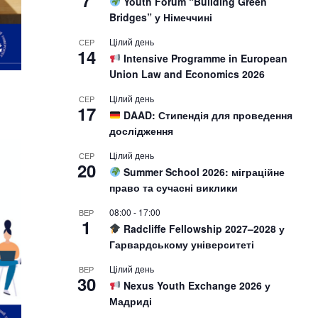
7
Youth Forum “Building Green
Bridges” у Німеччині
Цілий день
СЕР
14
Intensive Programme in European
Union Law and Economics 2026
Цілий день
СЕР
17
DAAD: Стипендія для проведення
дослідження
Цілий день
СЕР
20
Summer School 2026: міграційне
право та сучасні виклики
08:00
-
17:00
ВЕР
1
Radcliffe Fellowship 2027–2028 у
Гарвардському університеті
Цілий день
ВЕР
30
Nexus Youth Exchange 2026 у
Мадриді