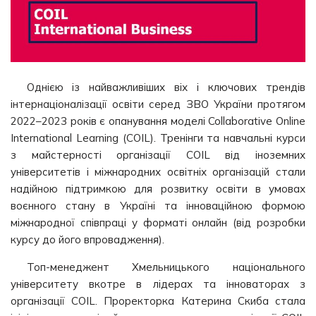
Однією із найважливіших віх і ключових трендів
інтернаціоналізації освіти серед ЗВО України протягом
2022–2023 років є опанування моделі Collaborative Online
International Learning (COIL). Тренінги та навчальні курси
з майстерності організації COIL від іноземних
університетів і міжнародних освітніх організацій стали
надійною підтримкою для розвитку освіти в умовах
воєнного стану в Україні та інноваційною формою
міжнародної співпраці у форматі онлайн (від розробки
курсу до його впровадження).
Топ-менеджент Хмельницького національного
університету вкотре в лідерах та інноваторах з
організації СOIL. Проректорка Катерина Скиба стала