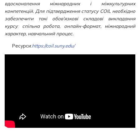
вдосконалення міжнародних і міжкультурних
компетенцій. Для підтвердження статусу COIL необхідно
забезпечити такі обов’язкові складові викладання
курсу
:
спільна робота, онлайн-формат, міжнародний
характер, навчальний процес.
Ресурси:
https://coil.suny.edu/