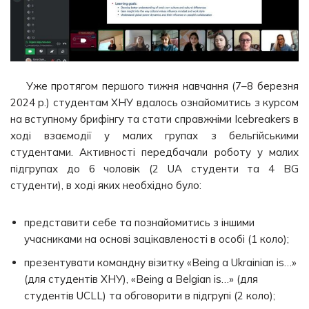
Уже протягом першого тижня навчання (7–8 березня
2024 р.) студентам ХНУ вдалось ознайомитись з курсом
на вступному брифінгу та стати справжніми Icebreakers в
ході взаємодії у малих групах з бельгійськими
студентами. Активності передбачали роботу у малих
підгрупах до 6 чоловік (2 UA студенти та 4 BG
студенти), в ході яких необхідно було:
представити себе та познайомитись з іншими
учасниками на основі зацікавленості в особі (1 коло);
презентувати командну візитку «Being a Ukrainian is…»
(для студентів ХНУ), «Being a Belgian is…» (для
студентів UCLL) та обговорити в підгрупі (2 коло);