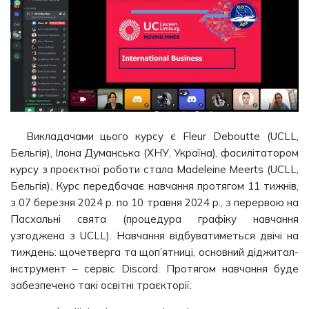
Викладачами цього курсу є Fleur Deboutte (UCLL,
Бельгія), Ілона Думанська (ХНУ, Україна), фасилітатором
курсу з проєктної роботи стала Madeleine Meerts (UCLL,
Бельгія). Курс передбачає навчання протягом 11 тижнів,
з 07 березня 2024 р. по 10 травня 2024 р., з перервою на
Пасхальні свята (процедура графіку навчання
узгоджена з UCLL). Навчання відбуватиметься двічі на
тиждень: щочетверга та щоп’ятниці, основний діджитал-
інструмент – сервіс Discord. Протягом навчання буде
забезпечено такі освітні траєкторії: