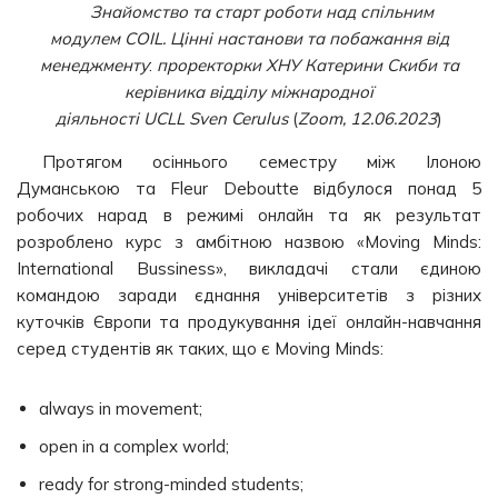
Знайомство та старт роботи над спільним
модулем COIL. Цінні настанови та побажання від
менеджменту
:
проректорки ХНУ Катерини Скиби та
керівника відділу міжнародної
діяльності UCLL Sven Cerulus
(
Zoom, 12.06.2023
)
Протягом осіннього семестру між Ілоною
Думанською та Fleur Deboutte відбулося понад 5
робочих нарад в режимі онлайн та як результат
розроблено курс з амбітною назвою «Moving Minds:
International Bussiness», викладачі стали єдиною
командою заради єднання університетів з різних
куточків Європи та продукування ідеї онлайн-навчання
серед студентів як таких, що є Moving Minds:
always in movement;
open in a complex world;
ready for strong-minded students;