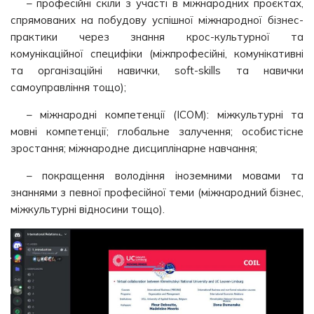
– професійні скіли з участі в міжнародних проєктах,
спрямованих на побудову успішної міжнародної бізнес-
практики через знання крос-культурної та
комунікаційної специфіки (міжпрофесійні, комунікативні
та організаційні навички, soft-skills та навички
самоуправління тощо);
– міжнародні компетенції (ICOM): міжкультурні та
мовні компетенції; глобальне залучення; особистісне
зростання; міжнародне дисциплінарне навчання;
– покращення володіння іноземними мовами та
знаннями з певної професійної теми (міжнародний бізнес,
міжкультурні відносини тощо).