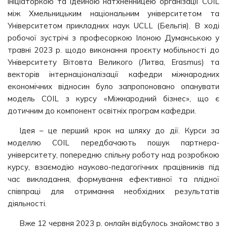
ініціаторкою та ідейною натхненницею організації COIL
між Хмельницьким національним університетом та
Університетом прикладних наук UCLL (Бельгія). В ході
робочої зустрічі з професоркою Ілоною Думанською у
травні 2023 р. щодо виконання проєкту мобільності до
Університету Вітовта Великого (Литва, Erasmus) та
векторів інтернаціоналізації кафедри міжнародних
економічних відносин було запропоновано опанувати
модель COIL з курсу «Міжнародний бізнес», що є
дотичним до компонент освітніх програм кафедри.
Ідея – це перший крок на шляху до дії. Курси за
моделлю COIL передбачають пошук партнера-
університету, попередню спільну роботу над розробкою
курсу, взаємодію науково-педагогічних працівників під
час викладання, формування ефективної та плідної
співпраці для отримання необхідних результатів
діяльності.
Вже 12 червня 2023 р. онлайн відбулось знайомство з