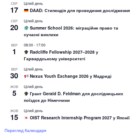
Цілий день
СЕР
17
DAAD: Стипендія для проведення дослідження
Цілий день
СЕР
20
Summer School 2026: міграційне право та
сучасні виклики
08:00
-
17:00
ВЕР
1
Radcliffe Fellowship 2027–2028 у
Гарвардському університеті
Цілий день
ВЕР
30
Nexus Youth Exchange 2026 у Мадриді
Цілий день
ЖОВ
5
Грант Gerald D. Feldman для дослідницьких
поїздок до Німеччини
Цілий день
ЖОВ
15
OIST Research Internship Program 2027 у Японії
Перегляд Календаря