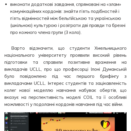
виконати додаткові завдання, спрямовані на «злам»
комунікаційних кордонів: знайти п’ять подібностей і
п’ять відмінностей між бельгійською та українською
(шкільною) культурою і розіграти дві правди та брехні
про кожного члена групи (3 коло).
Варто відзначити, що студенти Хмельницького
національного університету проявили високий рівень
підготовки та справили позитивне враження на
викладачів UCLL, про що професорці Ілоні Думанській
було повідомлено під час першого брифінгу з
викладачами UCLL. Інтерес студентів та зацікавленість
колег нової моделлю навчання набуває обертів, що
вказує на перспективність моделі COIL та її особливі
можливості у подоланні кордонів навчання під час війни.