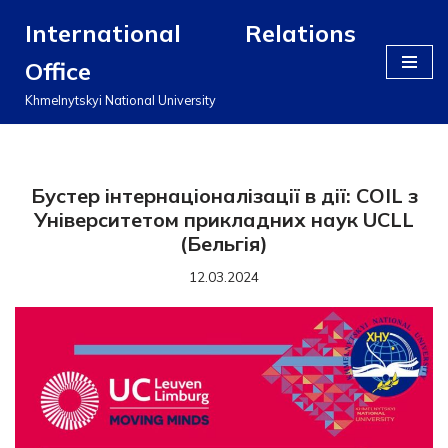
International Relations
Перейти
Office
до
вмісту
Khmelnytskyi National University
Бустер інтернаціоналізації в дії: COIL з
Університетом прикладних наук UCLL
(Бельгія)
12.03.2024