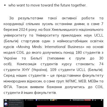
who want to move toward the future together.
За результатами такої активної роботи та
координації спільних зусиль останніми днями, а саме 7
березня 2024 року, на базі Хмельницького національного
університету та Університету прикладних наук UCLL
(Бельгія) стартував один з наймасштабніших освітніх
курсів «Moving Minds: International Business» на основі
моделі COIL до якого долучились понад 180 студентів з
України та Бельгії (типовими є групи до 30
осіб). Композиція студентів курсу становить: 74
студенти ХНУ (Україна), 109 студенти UCLL (Бельгія).
Серед наших студентів – це представники факультету
міжнародних відносин, а саме груп: МЛМС, МЕВ, МЕВм та
ФПА. Також виявили бажання долучитись до COIL
студенти й інших факультетів.