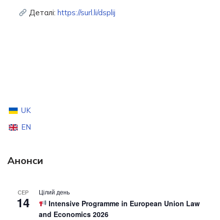
Деталі:
https://surl.li/dsplij
UK
EN
Анонси
Цілий день
СЕР
14
Intensive Programme in European Union Law
and Economics 2026