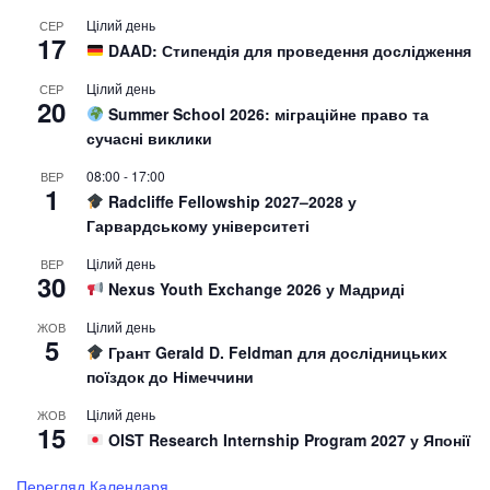
Цілий день
СЕР
17
DAAD: Стипендія для проведення дослідження
Цілий день
СЕР
20
Summer School 2026: міграційне право та
сучасні виклики
08:00
-
17:00
ВЕР
1
Radcliffe Fellowship 2027–2028 у
Гарвардському університеті
Цілий день
ВЕР
30
Nexus Youth Exchange 2026 у Мадриді
Цілий день
ЖОВ
5
Грант Gerald D. Feldman для дослідницьких
поїздок до Німеччини
Цілий день
ЖОВ
15
OIST Research Internship Program 2027 у Японії
Перегляд Календаря