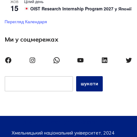
Цілий день
ЖОВ
15
OIST Research Internship Program 2027 у Японії
Перегляд Календаря
Ми у соцмережах
шукати
{site_title}, {current_year} iro@khmnu.edu.ua
Хмельницький національний університет, 2024