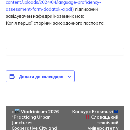
content/uploads/2024/04/language-proficiency-
assessment-form-dodatok-a.pdf
) підписаний
завідувачем кафедри іноземних мов;
Копія першої сторінки закордонного паспорта.
Додати до календаря
Подія
«
Viadrinicum 2026
Конкурс Erasmus+
“Practicing Urban
Словацький
навігація
Junctures.
технічний
Cooperative City and
університет у