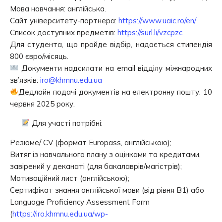
Мова навчання: англійська.
Сайт університету-партнера:
https://www.uaic.ro/en/
Список доступних предметів:
https://surl.li/vzcpzc
Для студента, що пройде відбір, надається стипендія
800 євро/місяць.
Документи надсилати на email відділу міжнародних
зв’язків:
iro@khmnu.edu.ua
Дедлайн подачі документів на електронну пошту: 10
червня 2025 року.
Для участі потрібні:
Резюме/ CV (формат Europass, англійською);
Витяг із навчального плану з оцінками та кредитами,
завірений у деканаті (для бакалаврів/магістрів);
Мотиваційний лист (англійською);
Сертифікат знання англійської мови (від рівня B1) або
Language Proficiency Assessment Form
(
https://iro.khmnu.edu.ua/wp-