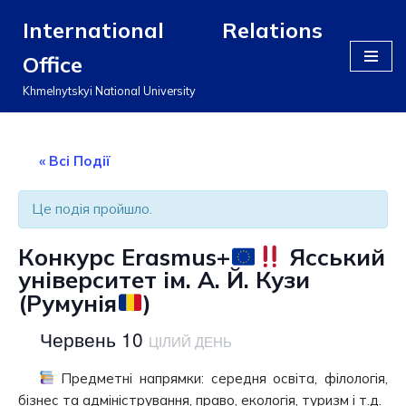
International Relations
Перейти
Office
до
вмісту
Khmelnytskyi National University
« Всі Події
Це подія пройшло.
Конкурс Erasmus+
Ясський
університет ім. А. Й. Кузи
(Румунія
)
Червень 10
ЦІЛИЙ ДЕНЬ
Предметні напрямки: середня освіта, філологія,
бізнес та адміністрування, право, екологія, туризм і т.д.