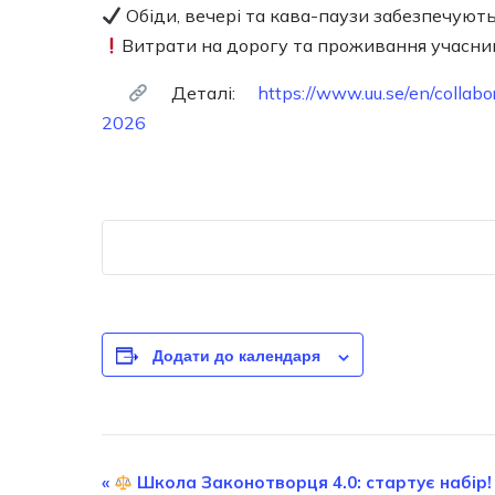
Обіди, вечері та кава-паузи забезпечуют
Витрати на дорогу та проживання учасни
Деталі:
https://www.uu.se/en/collab
2026
Додати до календаря
Подія
«
Школа Законотворця 4.0: стартує набір!