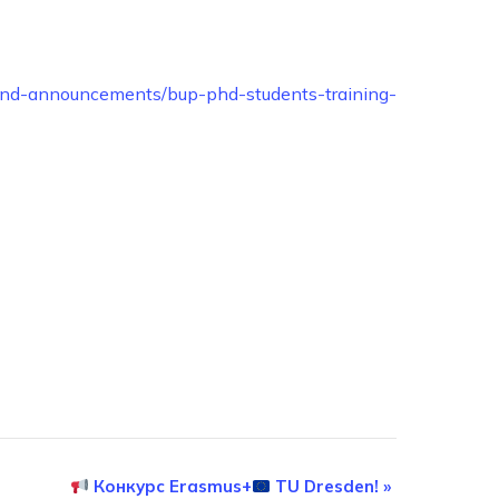
s-and-announcements/bup-phd-students-training-
Конкурс Erasmus+
TU Dresden!
»