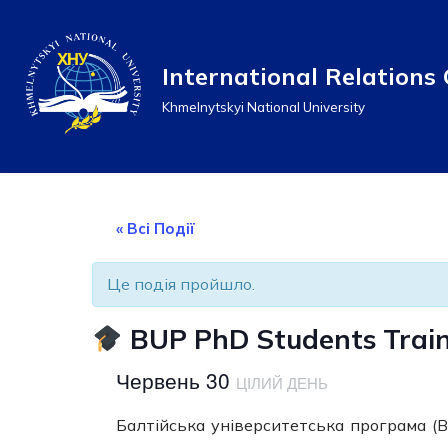
Перейти
International Relations 
до
Khmelnytskyi National University
вмісту
« Всі Події
Це подія пройшло.
BUP PhD Students Train
Червень 30
ЦІЛИЙ ДЕНЬ
Балтійська університетська програма (