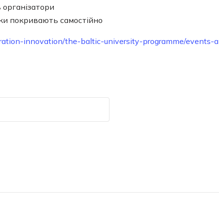
ь організатори
ки покривають самостійно
oration-innovation/the-baltic-university-programme/event