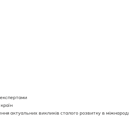
P
 експертами
 країн
ння актуальних викликів сталого розвитку в міжнарод