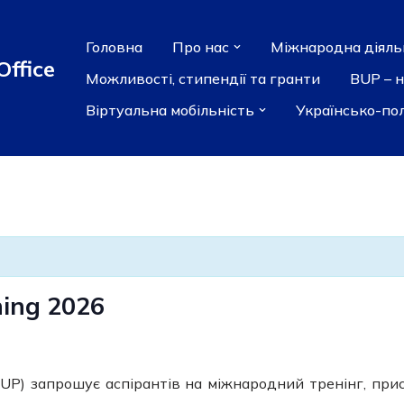
Головна
Про нас
Міжнародна діяль
Office
Можливості, стипендії та гранти
BUP – 
Віртуальна мобільність
Українсько-по
ing 2026
BUP) запрошує аспірантів на міжнародний тренінг, п