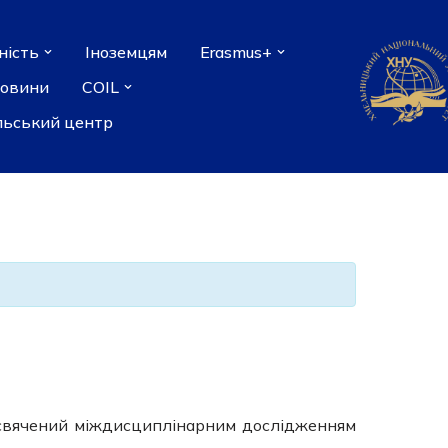
ність
Іноземцям
Erasmus+
новини
COIL
льський центр
рисвячений міждисциплінарним дослідженням