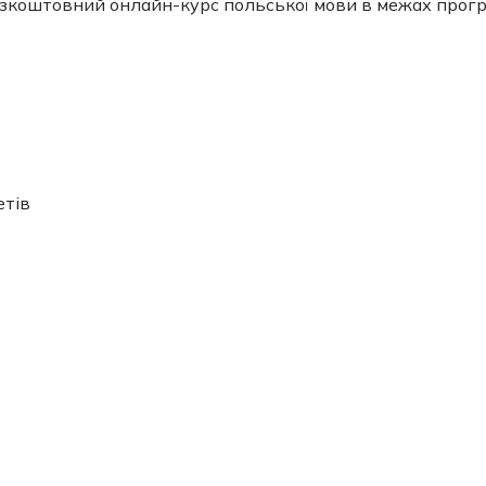
безкоштовний онлайн-курс польської мови в межах про
етів
.