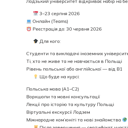
Лодзький університет відкриває набір на 
3–23 серпня 2026
Онлайн (Teams)
Реєстрація до: 30 червня 2026
Для кого:
Студенти та викладачі іноземних університ
Ті, хто не живе та не навчається в Польщі
Рівень польської або англійської — від B1
Що буде на курсі:
Польська мова (A1–C2)
Воркшопи та мовні консультації
Лекції про історію та культуру Польщі
Віртуальні екскурсії Лодзем
Міжнародне ком’юніті та нові знайомства
Після завершення — сертифікат участі