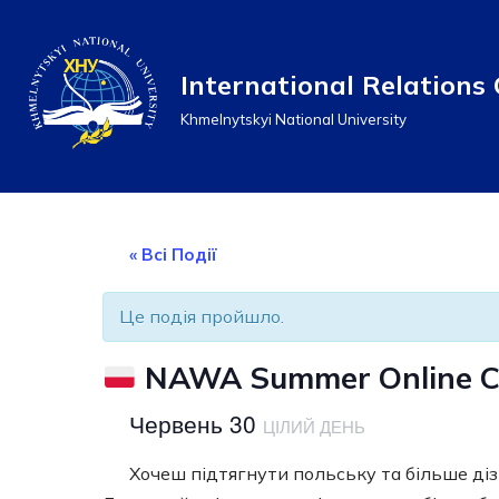
Перейти
International Relations 
до
Khmelnytskyi National University
вмісту
« Всі Події
Це подія пройшло.
NAWA Summer Online C
Червень 30
ЦІЛИЙ ДЕНЬ
Хочеш підтягнути польську та більше ді