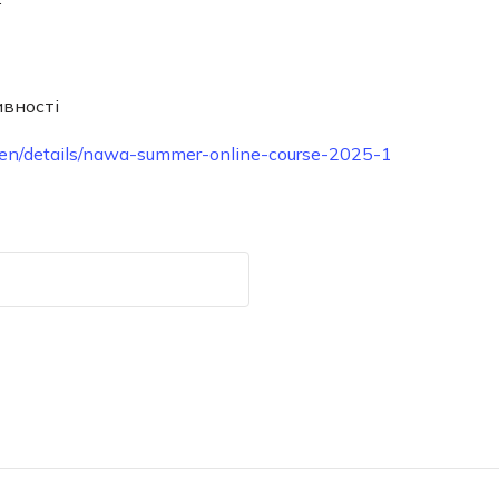
ивності
pl/en/details/nawa-summer-online-course-2025-1