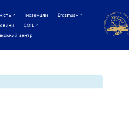
ність
Іноземцям
Erasmus+
новини
COIL
льський центр