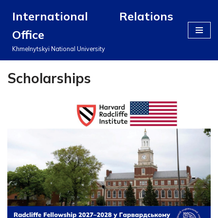
International Relations
Перейти
Office
до
вмісту
Khmelnytskyi National University
Scholarships