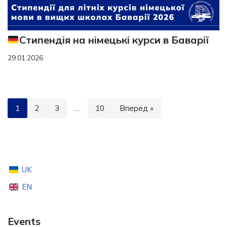
Стипендія на німецькі курси в Баварії
29.01.2026
1
2
3
…
10
Вперед »
UK
EN
Events