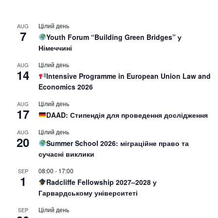
Цілий день
AUG
7
Youth Forum “Building Green Bridges” у
Німеччині
Цілий день
AUG
14
Intensive Programme in European Union Law and
Economics 2026
Цілий день
AUG
17
DAAD: Стипендія для проведення дослідження
Цілий день
AUG
20
Summer School 2026: міграційне право та
сучасні виклики
08:00
-
17:00
SEP
1
Radcliffe Fellowship 2027–2028 у
Гарвардському університеті
Цілий день
SEP