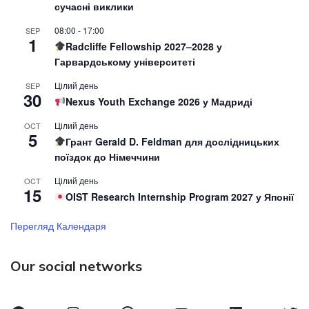
сучасні виклики
08:00
-
17:00
SEP
1
Radcliffe Fellowship 2027–2028 у
Гарвардському університеті
Цілий день
SEP
30
Nexus Youth Exchange 2026 у Мадриді
Цілий день
OCT
5
Грант Gerald D. Feldman для дослідницьких
поїздок до Німеччини
Цілий день
OCT
15
OIST Research Internship Program 2027 у Японії
Перегляд Календаря
Our social networks