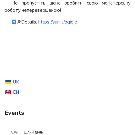
Не пропустіть шанс зробити свою магістерську
роботу неперевершеною!
🔎Details:
https://surl.lt/agioje
UK
EN
Events
Цілий день
AUG