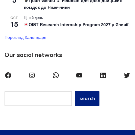
Грант Gerald D. Feldman для дослідницьких
поїздок до Німеччини
Цілий день
OCT
15
OIST Research Internship Program 2027 у Японії
Перегляд Календаря
Our social networks
search