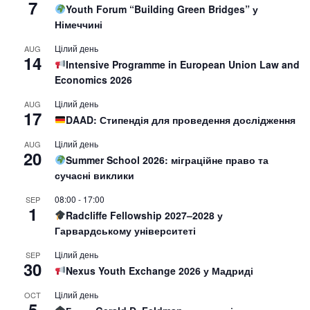
7
Youth Forum “Building Green Bridges” у
Німеччині
Цілий день
AUG
14
Intensive Programme in European Union Law and
Economics 2026
Цілий день
AUG
17
DAAD: Стипендія для проведення дослідження
Цілий день
AUG
20
Summer School 2026: міграційне право та
сучасні виклики
08:00
-
17:00
SEP
1
Radcliffe Fellowship 2027–2028 у
Гарвардському університеті
Цілий день
SEP
30
Nexus Youth Exchange 2026 у Мадриді
Цілий день
OCT
5