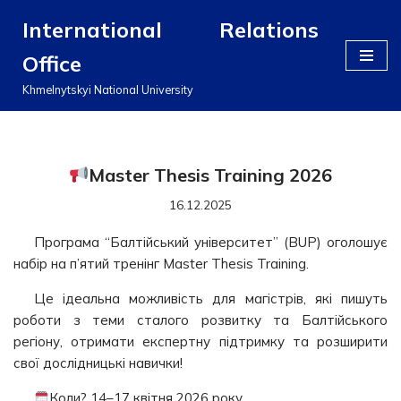
International Relations
Перейти
Office
до
вмісту
Khmelnytskyi National University
Master Thesis Training 2026
16.12.2025
Програма “Балтійський університет” (BUP) оголошує
набір на п’ятий тренінг Master Thesis Training.
Це ідеальна можливість для магістрів, які пишуть
роботи з теми сталого розвитку та Балтійського
регіону, отримати експертну підтримку та розширити
свої дослідницькі навички!
Коли? 14–17 квітня 2026 року