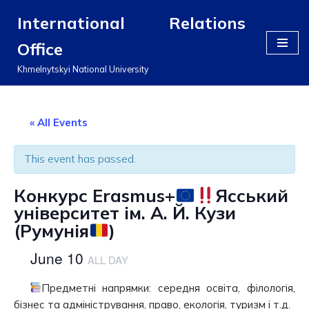
International Relations
Перейти
Office
до
вмісту
Khmelnytskyi National University
« All Events
This event has passed.
Конкурс Erasmus+
Ясський
університет ім. А. Й. Кузи
(Румунія
)
June 10
ALL DAY
Предметні напрямки: середня освіта, філологія,
бізнес та адміністрування, право, екологія, туризм і т.д.