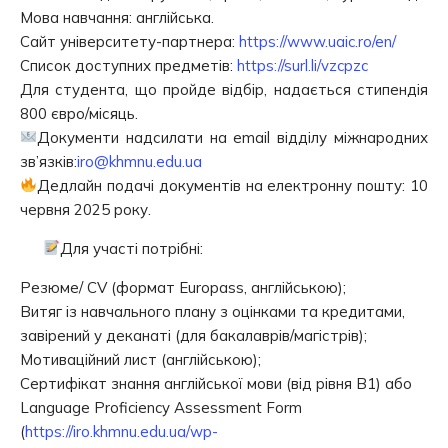
Мова навчання: англійська.
Сайт університету-партнера:
https://www.uaic.ro/en/
Список доступних предметів:
https://surl.li/vzcpzc
Для студента, що пройде відбір, надається стипендія
800 євро/місяць.
Документи надсилати на email відділу міжнародних
зв’язків:
iro@khmnu.edu.ua
Дедлайн подачі документів на електронну пошту: 10
червня 2025 року.
Для участі потрібні:
Резюме/ CV (формат Europass, англійською);
Витяг із навчального плану з оцінками та кредитами,
завірений у деканаті (для бакалаврів/магістрів);
Мотиваційний лист (англійською);
Сертифікат знання англійської мови (від рівня B1) або
Language Proficiency Assessment Form
(
https://iro.khmnu.edu.ua/wp-