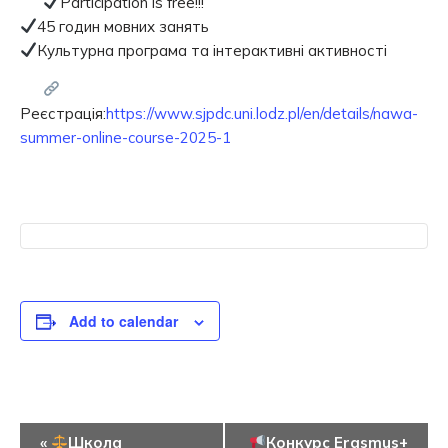
Participation is free!!!
45 годин мовних занять
Культурна програма та інтерактивні активності
Реєстрація:
https://www.sjpdc.uni.lodz.pl/en/details/nawa-
summer-online-course-2025-1
Add to calendar
Event
«
Школа
Конкурс Erasmus+