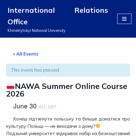
International Relations
Перейти
Office
до
вмісту
Khmelnytskyi National University
« All Events
This event has passed.
NAWA Summer Online Course
2026
June 30
ALL DAY
Хочеш підтягнути польську та більше дізнатися про
культуру Польщі — не виходячи з дому?
Лодзький університет відкриває набір на безкоштовний